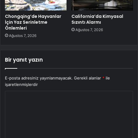
Chongqing’de Hayvanlar
California’da Kimyasal
İçin Yaz Serinletme
Sızıntı Alarmı
Önlemleri
Ağustos 7, 2026
Ağustos 7, 2026
Bir yanıt yazın
E-posta adresiniz yayınlanmayacak.
Gerekli alanlar
*
ile
işaretlenmişlerdir
Y
o
r
u
m