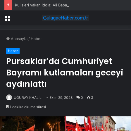
Kulisleri yakan iddia: Ali Babacan, Kılıçdaroğlu’nu arayıp tebrik etti
Menü
Anasayfa
/
Haber
Haber
Pursaklar’da Cumhuriyet
Bayramı kutlamaları geceyi
aydınlattı
UĞURAY KHALİL
Ekim 29, 2023
0
3
1 dakika okuma süresi