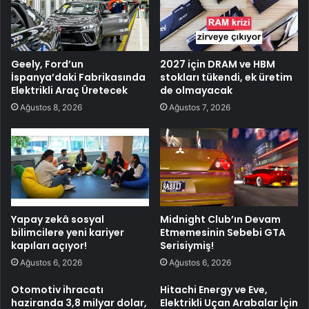
Geely, Ford’un
2027 için DRAM ve HBM
İspanya’daki Fabrikasında
stokları tükendi, ek üretim
Elektrikli Araç Üretecek
de olmayacak
Ağustos 8, 2026
Ağustos 7, 2026
Yapay zekâ sosyal
Midnight Club’ın Devam
bilimcilere yeni kariyer
Etmemesinin Sebebi GTA
kapıları açıyor!
Serisiymiş!
Ağustos 6, 2026
Ağustos 6, 2026
Otomotiv ihracatı
Hitachi Energy ve Eve,
haziranda 3,8 milyar dolar,
Elektrikli Uçan Arabalar İçin