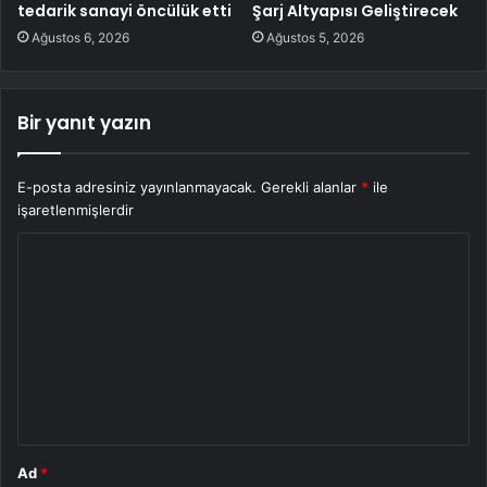
tedarik sanayi öncülük etti
Şarj Altyapısı Geliştirecek
Ağustos 6, 2026
Ağustos 5, 2026
Bir yanıt yazın
E-posta adresiniz yayınlanmayacak.
Gerekli alanlar
*
ile
işaretlenmişlerdir
Y
o
r
u
m
*
Ad
*