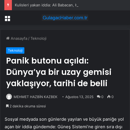
Kulisleri yakan iddia: Ali Babacan, Kılıçdaroğlu’nu arayıp tebrik etti
Menü
Anasayfa
/
Teknoloji
Teknoloji
Panik butonu açıldı:
Dünya’ya bir uzay gemisi
yaklaşıyor, tarihi de belli
MEHMET HAZBİN KAZBEK
Ağustos 13, 2025
0
0
2 dakika okuma süresi
Sosyal medyada son günlerde yayılan ve büyük paniğe yol
açan bir iddia gündemde: Güneş Sistemi’ne giren sıra dışı