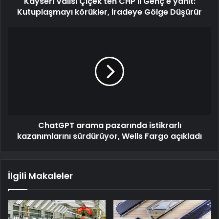
Kayseri Valisi Çiçek'ten CHP'li Genç'e yanıt:
Kutuplaşmayı körükler, iradeye Gölge Düşürür
ChatGPT arama pazarında istikrarlı
kazanımlarını sürdürüyor, Wells Fargo açıkladı
İlgili Makaleler