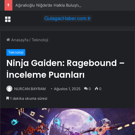
Ağıralioğlu Niğde’de Halkla Buluştu
Menü
Anasayfa
/
Teknoloji
Teknoloji
Ninja Gaiden: Ragebound –
İnceleme Puanları
NURCAN BAYRAM
Ağustos 1, 2025
0
0
1 dakika okuma süresi