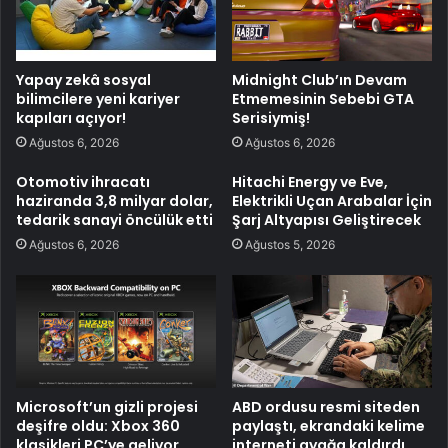
Yapay zekâ sosyal
Midnight Club’ın Devam
bilimcilere yeni kariyer
Etmemesinin Sebebi GTA
kapıları açıyor!
Serisiymiş!
Ağustos 6, 2026
Ağustos 6, 2026
Otomotiv ihracatı
Hitachi Energy ve Eve,
haziranda 3,8 milyar dolar,
Elektrikli Uçan Arabalar İçin
tedarik sanayi öncülük etti
Şarj Altyapısı Geliştirecek
Ağustos 6, 2026
Ağustos 5, 2026
Microsoft’un gizli projesi
ABD ordusu resmi siteden
deşifre oldu: Xbox 360
paylaştı, ekrandaki kelime
klasikleri PC’ye geliyor
interneti ayağa kaldırdı