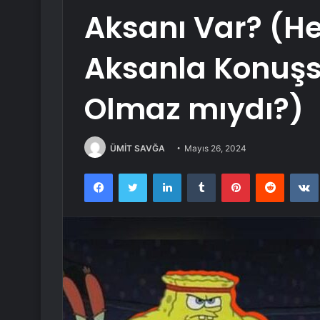
Aksanı Var? (Her
Aksanla Konuşs
Olmaz mıydı?)
ÜMİT SAVĞA
Mayıs 26, 2024
Facebook
Twitter
LinkedIn
Tumblr
Pinterest
Reddit