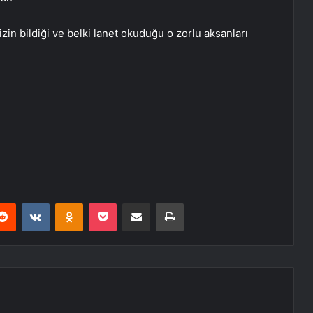
in bildiği ve belki lanet okuduğu o zorlu aksanları
erest
Reddit
VKontakte
Odnoklassniki
Pocket
E-Posta ile paylaş
Yazdır