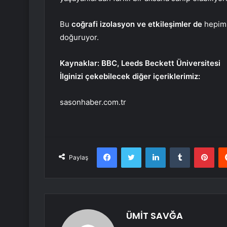
Bu
coğrafi izolasyon ve etkileşimler de
hepimiz
doğuruyor.
Kaynaklar: BBC, Leeds Beckett Üniversitesi
İlginizi çekebilecek diğer içeriklerimiz:
sasonhaber.com.tr
Facebook
Twitter
LinkedIn
Tumblr
Pint
Paylaş
ÜMİT SAVĞA