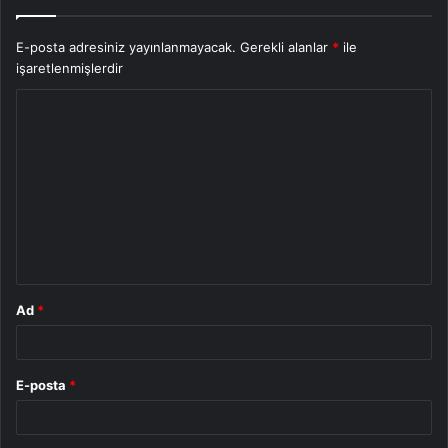
E-posta adresiniz yayınlanmayacak.
Gerekli alanlar
*
ile
işaretlenmişlerdir
Y
o
r
u
m
*
Ad
*
E-posta
*