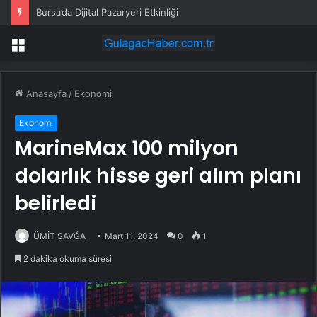
Bursa’da Dijital Pazaryeri Etkinliği
Menü
Anasayfa
/
Ekonomi
Ekonomi
MarineMax 100 milyon
dolarlık hisse geri alım planı
belirledi
ÜMİT SAVĞA
Mart 11, 2024
0
1
2 dakika okuma süresi