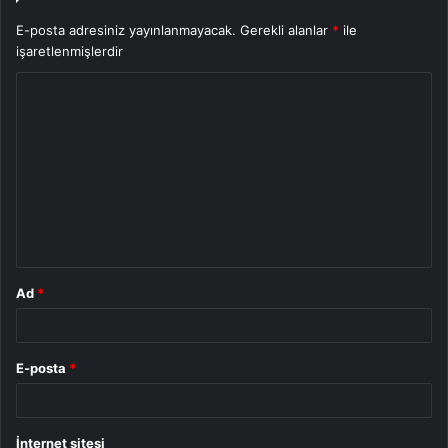
E-posta adresiniz yayınlanmayacak.
Gerekli alanlar
*
ile
işaretlenmişlerdir
Y
o
r
u
m
*
Ad
*
E-posta
*
İnternet sitesi