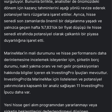
vurguluyor. Bununla birlikte, analistler de önümüzdeki
dönem için kazanç tahminlerini aşağı yönlü revize ederek
potansiyel ters rüzgarlara işaret ettiler. Ayrıca, hisse
senedi son zamanlarda önemli bir dalgalanma yaşadı ve
yalnızca geçen hafta %7,83’lük bir fiyat düşüşü ile hisse
senedi etrafında potansiyel olarak çalkantılı bir piyasa
duyarlılığına işaret etti.
MarineMax’in mali durumunu ve hisse performansını daha
derinlemesine incelemek isteyenler için, şirketin borç
durumu, nakit yakma oranı ve net gelir projeksiyonları
hakkında bilgiler içeren ek InvestingPro İpuçları mevcuttur.
InvestingPro’da MarineMax için listelenen ve potansiyel
yatırımcılara kapsamlı bir analiz sağlayan 11 InvestingPro
İpucu daha var.
Yeni hisse geri alım programından yararlanmayı veya
şirketin beklentilerini değerlendirmeyi düşünen