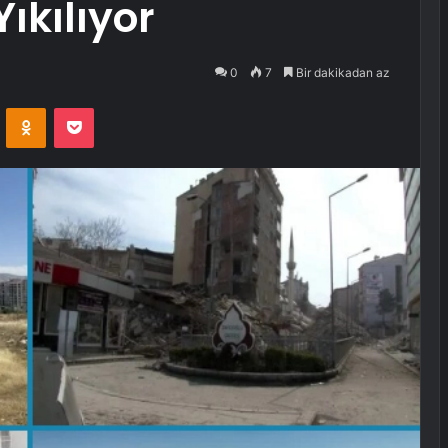
ıkılıyor
0
7
Bir dakikadan az
VKontakte
Odnoklassniki
Pocket