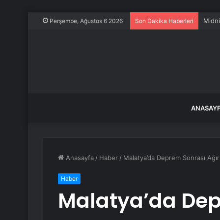
Midni
Perşembe, Ağustos 6 2026
Son Dakika Haberleri
ANASAY
Anasayfa
/
Haber
/
Malatya’da Deprem Sonrası Ağır H
Haber
Malatya’da Dep