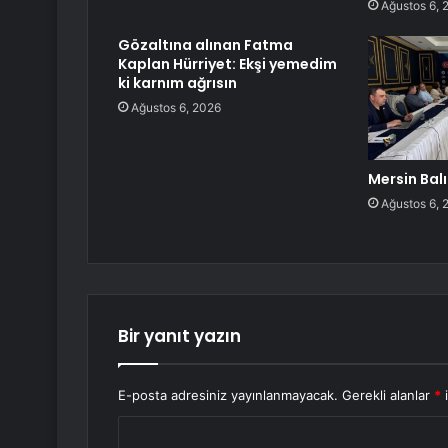
Ağustos 6, 
Gözaltına alınan Fatma
Kaplan Hürriyet: Ekşi yemedim
ki karnım ağrısın
Ağustos 6, 2026
Mersin Balı
Ağustos 6, 
Bir yanıt yazın
E-posta adresiniz yayınlanmayacak.
Gerekli alanlar
*
i
Y