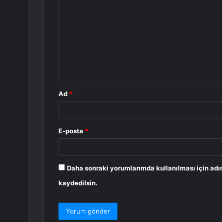
o
r
u
m
*
Ad
*
E-posta
*
Daha sonraki yorumlarımda kullanılması için adı
kaydedilsin.