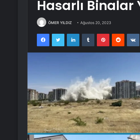
Hasarlı Binalar Y
ÖMER YILDIZ
Ağustos 20, 2023
Facebook
Twitter
LinkedIn
Tumblr
Pinterest
Reddit