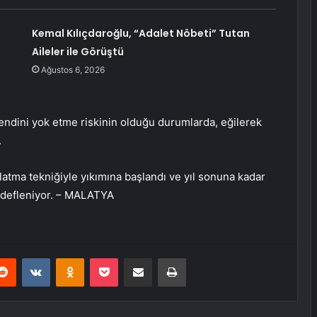
Kemal Kılıçdaroğlu, “Adalet Nöbeti” Tutan
Aileler ile Görüştü
Ağustos 6, 2026
endini yok etme riskinin olduğu durumlarda, eğilerek
.
tlatma tekniğiyle yıkımına başlandı ve yıl sonuna kadar
hedefleniyor. – MALATYA
erest
Reddit
VKontakte
Odnoklassniki
Pocket
E-Posta ile paylaş
Yazdır