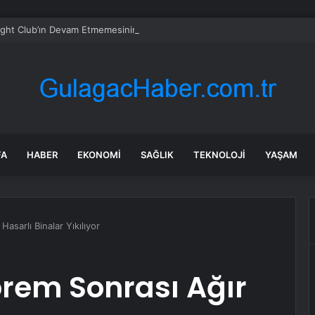
ght Club’ın Devam Etmemesinin Sebebi GTA Serisiymiş!
FA
HABER
EKONOMI
SAĞLIK
TEKNOLOJI
YAŞAM
asarlı Binalar Yıkılıyor
rem Sonrası Ağır