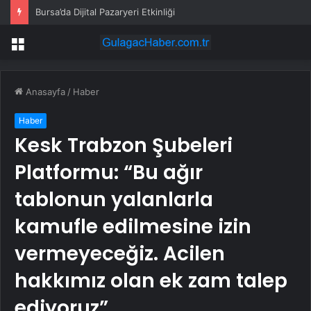
Bursa’da Dijital Pazaryeri Etkinliği
Menü
Anasayfa
/
Haber
Haber
Kesk Trabzon Şubeleri
Platformu: “Bu ağır
tablonun yalanlarla
kamufle edilmesine izin
vermeyeceğiz. Acilen
hakkımız olan ek zam talep
ediyoruz”