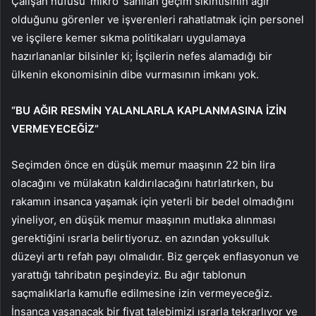
Çalışan nüfusu ‘mikro’ sanılan geçim sıkıntısının ağır
olduğunu görenler ve işverenleri rahatlatmak için personel
ve işçilere kemer sıkma politikaları uygulamaya
hazırlananlar bilsinler ki; İşçilerin nefes alamadığı bir
ülkenin ekonomisinin dibe vurmasının imkanı yok.
“BU AĞIR RESMİN YALANLARLA KAPLANMASINA İZİN
VERMEYECEĞİZ”
Seçimden önce en düşük memur maaşının 22 bin lira
olacağını ve mülakatın kaldırılacağını hatırlatırken, bu
rakamın insanca yaşamak için yeterli bir bedel olmadığını
yineliyor, en düşük memur maaşının mutlaka alınması
gerektiğini ısrarla belirtiyoruz. en azından yoksulluk
düzeyi artı refah payı olmalıdır. Biz gerçek enflasyonun ve
yarattığı tahribatın peşindeyiz. Bu ağır tablonun
saçmalıklarla kamufle edilmesine izin vermeyeceğiz.
İnsanca yaşanacak bir fiyat talebimizi ısrarla tekrarlıyor ve