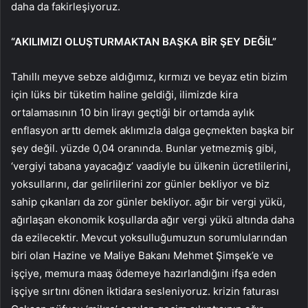
daha da fakirleşiyoruz.
“AKILIMIZI OLUŞTURMAKTAN BAŞKA BİR ŞEY DEĞİL”
Tahıllı meyve sebze aldığımız, kırmızı ve beyaz etin bizim
için lüks bir tüketim haline geldiği, ilimizde kira
ortalamasının 10 bin lirayı geçtiği bir ortamda aylık
enflasyon arttı demek aklımızla dalga geçmekten başka bir
şey değil. yüzde 0,04 oranında. Bunlar yetmezmiş gibi,
‘vergiyi tabana yayacağız’ vaadiyle bu ülkenin ücretlilerini,
yoksullarını, dar gelirlilerini zor günler bekliyor ve biz
sahip çıkanları da zor günler bekliyor. ağır bir vergi yükü,
ağırlaşan ekonomik koşullarda ağır vergi yükü altında daha
da ezilecektir. Mevcut yoksulluğumuzun sorumlularından
biri olan Hazine ve Maliye Bakanı Mehmet Şimşek’e ve
işçiye, memura maaş ödemeye hazırlandığını ifşa eden
işçiye sırtını dönen iktidara sesleniyoruz. krizin faturası