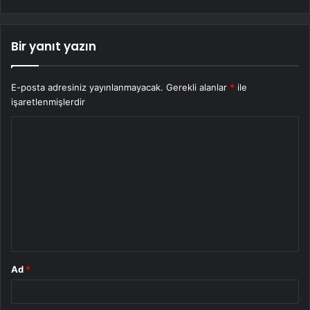
Bir yanıt yazın
E-posta adresiniz yayınlanmayacak.
Gerekli alanlar
*
ile
işaretlenmişlerdir
Y
o
r
u
m
*
Ad
*