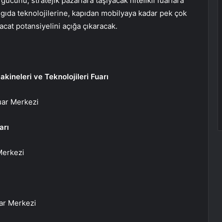
ücünü, stratejik pazarlara taşıyacak nitelikli fuarlara
gıda teknolojilerine, kapıdan mobilyaya kadar pek çok
cat potansiyelini açığa çıkaracak.
neleri ve Teknolojileri Fuarı
uar Merkezi
arı
Merkezi
ar Merkezi