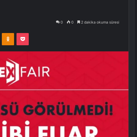
0
0
2 dakika okuma süresi
VKontakte
Odnoklassniki
Pocket