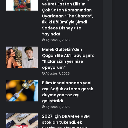
ve Bret Easton Ellis’ın
Çok Satan Romanından
Uyarlanan “The Shards”,
İlk İki Bölümüyle Şimdi
Sadece Disney+’ta
Yayında!
Ağustos 7, 2026
Melek Gültekin’den
Çağan Efe Ak’lı paylaşım:
“Kızlar sizin yerinize
öpüyorum”
Ağustos 7, 2026
Bilim insanlarından yeni
aşı: Soğuk ortama gerek
duymayan toz aşı
geliştirildi
Ağustos 7, 2026
2027 için DRAM ve HBM
stokları tükendi, ek