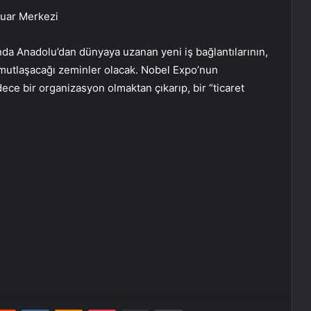
Fuar Merkezi
anda Anadolu’dan dünyaya uzanan yeni iş bağlantılarının,
omutlaşacağı zeminler olacak. Nobel Expo’nun
sadece bir organizasyon olmaktan çıkarıp, bir “ticaret
erest
Reddit
VKontakte
Odnoklassniki
Pocket
E-Posta ile paylaş
Yazdır