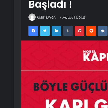
Başladı !
ÜMİT SAVĞA
Ağustos 13, 2025
Facebook
Twitter
LinkedIn
Tumblr
Pinterest
Reddit