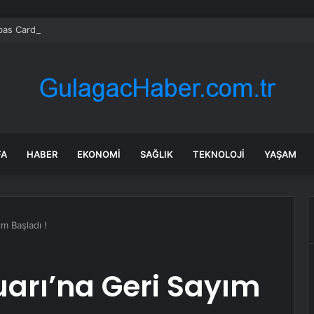
bas Cardif Türkiye’nin İç Denetim Direktörü Mustafa Güneş oldu
FA
HABER
EKONOMI
SAĞLIK
TEKNOLOJI
YAŞAM
m Başladı !
uarı’na Geri Sayım