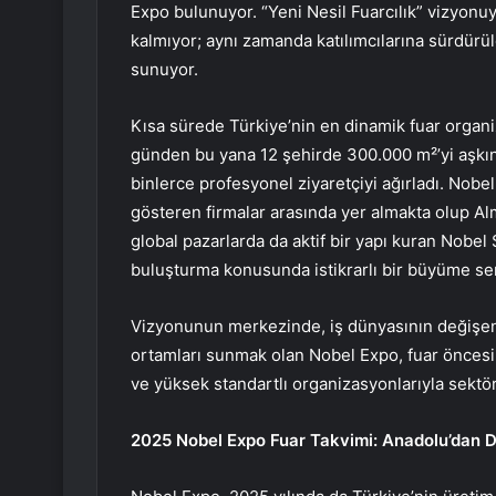
Expo bulunuyor. “Yeni Nesil Fuarcılık” vizyonu
kalmıyor; aynı zamanda katılımcılarına sürdürüle
sunuyor.
Kısa sürede Türkiye’nin en dinamik fuar organi
günden bu yana 12 şehirde 300.000 m²’yi aşkın n
binlerce profesyonel ziyaretçiyi ağırladı. Nobe
gösteren firmalar arasında yer almakta olup Alm
global pazarlarda da aktif bir yapı kuran Nobel 
buluşturma konusunda istikrarlı bir büyüme ser
Vizyonunun merkezinde, iş dünyasının değişen ih
ortamları sunmak olan Nobel Expo, fuar öncesi
ve yüksek standartlı organizasyonlarıyla sektör
2025 Nobel Expo Fuar Takvimi: Anadolu’dan D