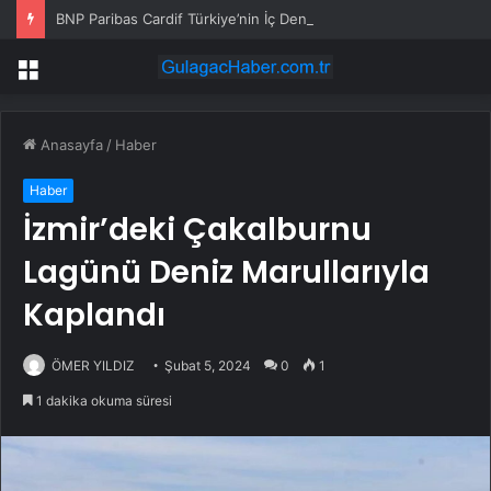
BNP Paribas Cardif Türkiye’nin İç Denetim Direktörü Mustafa Güneş oldu
Menü
Anasayfa
/
Haber
Haber
İzmir’deki Çakalburnu
Lagünü Deniz Marullarıyla
Kaplandı
ÖMER YILDIZ
Şubat 5, 2024
0
1
1 dakika okuma süresi