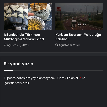
İstanbul’da Türkmen
Kurban Bayramı Yolculuğu
Mutfağı ve SamsaLand
Başladı
Ağustos 6, 2026
Ağustos 6, 2026
Bir yanıt yazın
E-posta adresiniz yayınlanmayacak.
Gerekli alanlar
*
ile
işaretlenmişlerdir
Y
o
r