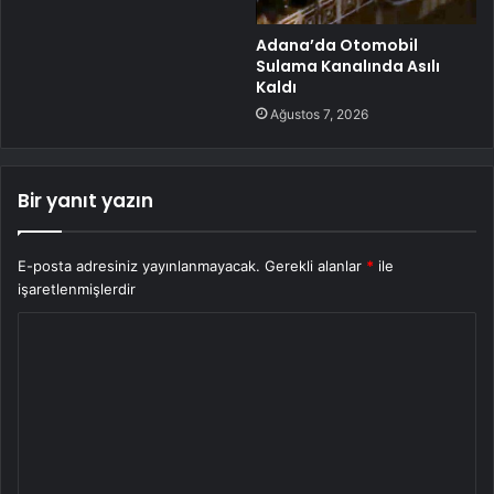
Adana’da Otomobil
Sulama Kanalında Asılı
Kaldı
Ağustos 7, 2026
Bir yanıt yazın
E-posta adresiniz yayınlanmayacak.
Gerekli alanlar
*
ile
işaretlenmişlerdir
Y
o
r
u
m
*