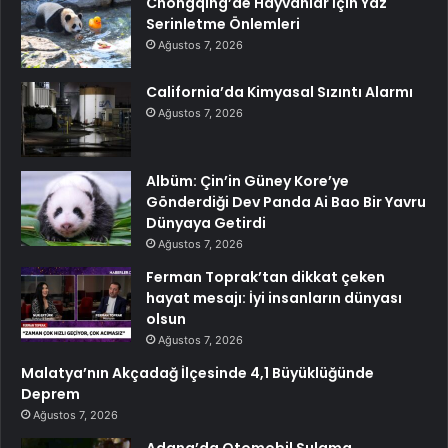
Chongqing’de Hayvanlar İçin Yaz
Serinletme Önlemleri
Ağustos 7, 2026
California’da Kimyasal Sızıntı Alarmı
Ağustos 7, 2026
Albüm: Çin’in Güney Kore’ye
Gönderdiği Dev Panda Ai Bao Bir Yavru
Dünyaya Getirdi
Ağustos 7, 2026
Ferman Toprak’tan dikkat çeken
hayat mesajı: İyi insanların dünyası
olsun
Ağustos 7, 2026
Malatya’nın Akçadağ İlçesinde 4,1 Büyüklüğünde
Deprem
Ağustos 7, 2026
Adana’da Otomobil Sulama