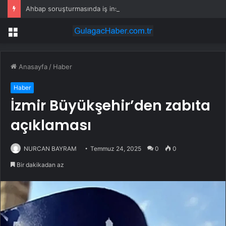
Ahbap soruşturmasında iş insanı Hüseyin Başaran’a tutuklama talebi
Menü
Anasayfa
/
Haber
Haber
İzmir Büyükşehir’den zabıta
açıklaması
NURCAN BAYRAM
Temmuz 24, 2025
0
0
Bir dakikadan az