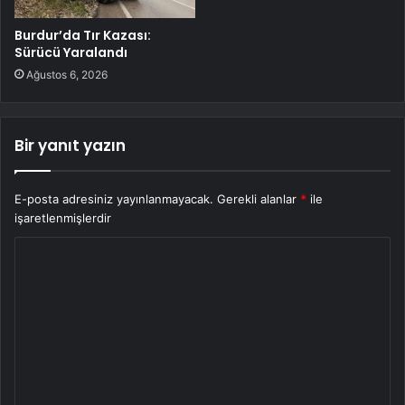
Burdur’da Tır Kazası:
Sürücü Yaralandı
Ağustos 6, 2026
Bir yanıt yazın
E-posta adresiniz yayınlanmayacak.
Gerekli alanlar
*
ile
işaretlenmişlerdir
Y
o
r
u
m
*