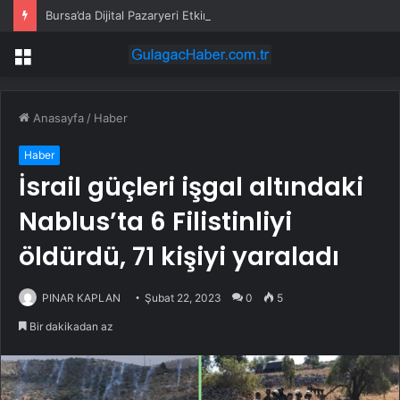
Bursa’da Dijital Pazaryeri Etkinliği
Menü
Anasayfa
/
Haber
Haber
İsrail güçleri işgal altındaki
Nablus’ta 6 Filistinliyi
öldürdü, 71 kişiyi yaraladı
PINAR KAPLAN
Şubat 22, 2023
0
5
Bir dakikadan az