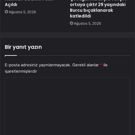
Açıldı
ortaya çıktı! 29 yaşındaki
Burcu bıçaklanarak
Ağustos 5, 2026
katledildi
Ağustos 5, 2026
Bir yanıt yazın
E-posta adresiniz yayınlanmayacak.
Gerekli alanlar
*
ile
işaretlenmişlerdir
Y
o
r
u
m
*