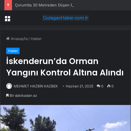
Çorum’da 30 Metreden Düşen Paraşütçü Hayatını Kaybetti
Menü
Anasayfa
/
Haber
Haber
İskenderun’da Orman
Yangını Kontrol Altına Alındı
MEHMET HAZBİN KAZBEK
Haziran 21, 2025
0
0
Bir dakikadan az