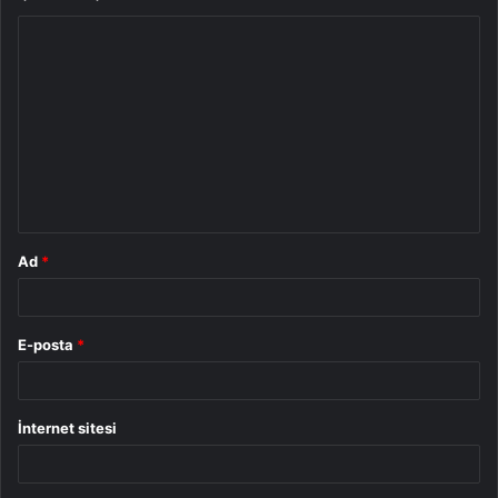
Y
o
r
u
m
*
Ad
*
E-posta
*
İnternet sitesi