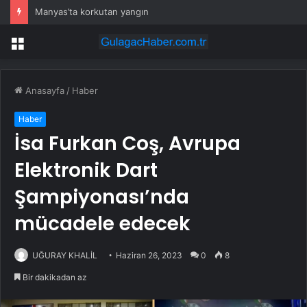
Manyas’ta korkutan yangın
Menü
Anasayfa
/
Haber
Haber
İsa Furkan Coş, Avrupa
Elektronik Dart
Şampiyonası’nda
mücadele edecek
UĞURAY KHALİL
Haziran 26, 2023
0
8
Bir dakikadan az