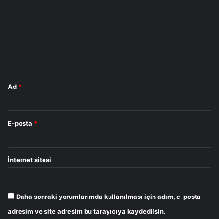
o
r
u
m
*
Ad
*
E-posta
*
İnternet sitesi
Daha sonraki yorumlarımda kullanılması için adım, e-posta
adresim ve site adresim bu tarayıcıya kaydedilsin.