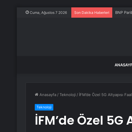
BNP Pari
Cuma, Ağustos 7 2026
Son Dakika Haberleri
ANASAY
Anasayfa
/
Teknoloji
/
İFM’de Özel 5G Altyapısı Faal
Teknoloji
İFM’de Özel 5G A