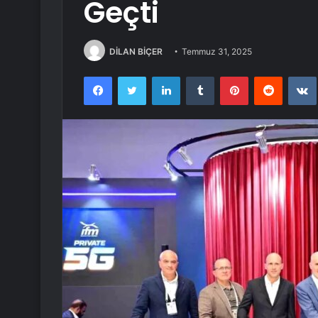
Geçti
DİLAN BİÇER
Temmuz 31, 2025
Facebook
Twitter
LinkedIn
Tumblr
Pinterest
Reddit