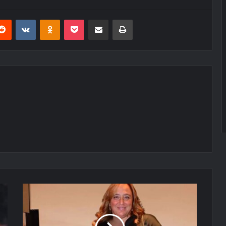
erest
Reddit
VKontakte
Odnoklassniki
Pocket
E-Posta ile paylaş
Yazdır