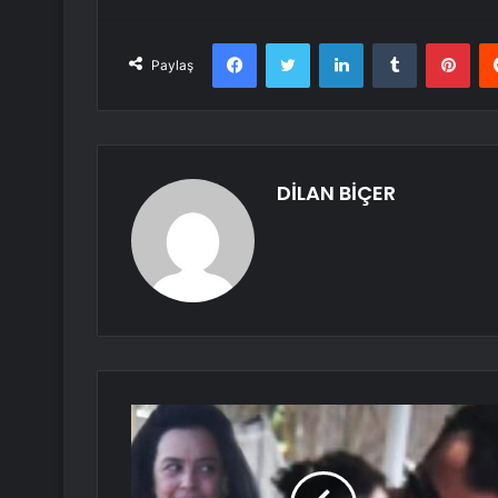
Facebook
Twitter
LinkedIn
Tumblr
Pint
Paylaş
DİLAN BİÇER