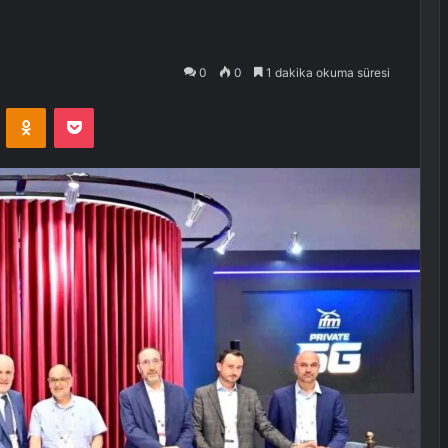
0
0
1 dakika okuma süresi
VKontakte
Odnoklassniki
Pocket