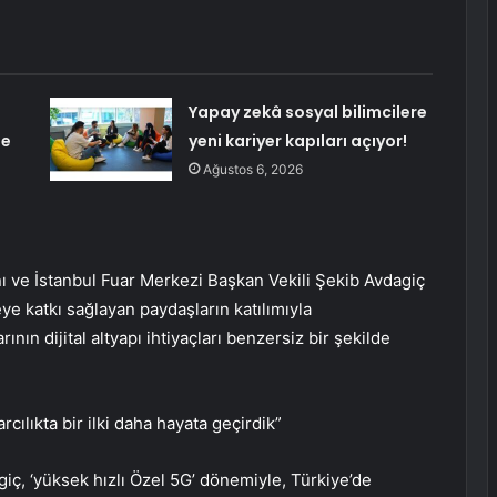
Yapay zekâ sosyal bilimcilere
de
yeni kariyer kapıları açıyor!
Ağustos 6, 2026
anı ve İstanbul Fuar Merkezi Başkan Vekili Şekib Avdagiç
ye katkı sağlayan paydaşların katılımıyla
ının dijital altyapı ihtiyaçları benzersiz bir şekilde
cılıkta bir ilki daha hayata geçirdik”
iç, ‘yüksek hızlı Özel 5G’ dönemiyle, Türkiye’de