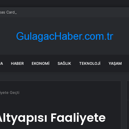
bas Cardif Türkiye’nin İç Denetim Direktörü Mustafa Güneş oldu
FA
HABER
EKONOMI
SAĞLIK
TEKNOLOJI
YAŞAM
iyete Geçti
ltyapısı Faaliyete