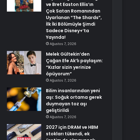
ve Bret Easton Ellis’ın
Çok Satan Romanından
Uyarlanan “The Shards”,
İlk İki Bölümüyle Şimdi
Sadece Disney+’ta
Yayında!
Ağustos 7, 2026
Melek Gültekin’den
Çağan Efe Ak’lı paylaşım:
“Kızlar sizin yerinize
öpüyorum”
Ağustos 7, 2026
Bilim insanlarından yeni
aşı: Soğuk ortama gerek
duymayan toz aşı
geliştirildi
Ağustos 7, 2026
2027 için DRAM ve HBM
stokları tükendi, ek