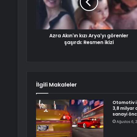
Azra Akın'ın kızı Arya'yı görenler
şaşırdı: Resmen ikizi
İlgili Makaleler
Otomotiv i
3,8 milyar 
sanayi önc
Ağustos 6, 