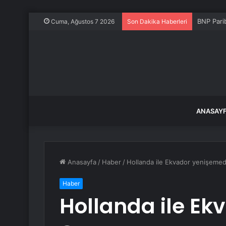
BNP Pari
Cuma, Ağustos 7 2026
Son Dakika Haberleri
ANASAY
Anasayfa
/
Haber
/
Hollanda ile Ekvador yenişemed
Haber
Hollanda ile Ek