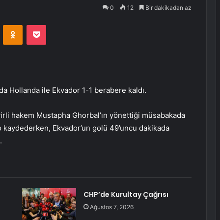
0
12
Bir dakikadan az
VKontakte
Odnoklassniki
Pocket
a Hollanda ile Ekvador 1-1 berabere kaldı.
irli hakem Mustapha Ghorbal’ın yönettiği müsabakada
o kaydederken, Ekvador’un golü 49’uncu dakikada
.
CHP’de Kurultay Çağrısı
Ağustos 7, 2026