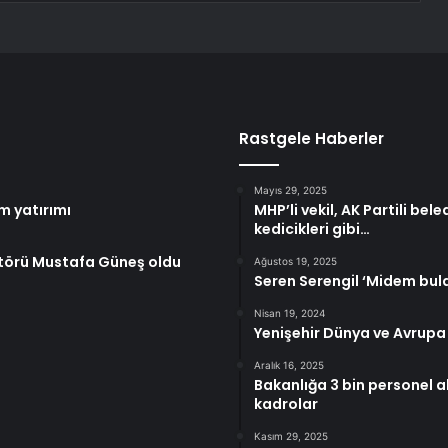
Rastgele Haberler
Mayıs 29, 2025
m yatırımı
MHP’li vekil, AK Partili be
kedicikleri gibi…
ektörü Mustafa Güneş oldu
Ağustos 19, 2025
Seren Serengil ‘Midem bula
Nisan 19, 2024
Yenişehir Dünya ve Avrupa 
Aralık 16, 2025
Bakanlığa 3 bin personel a
kadrolar
Kasım 29, 2025