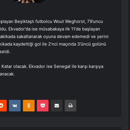
layan Beşiktaşlı futbolcu Wout Weghorst, 79’uncu
du. Ekvador’da ise müsabakaya ilk 11’de başlayan
 dakikada sakatlanarak oyuna devam edemedi ve yerini
kikada kaydettiği gol ile 2’nci maçında 3’üncü golünü
seldi.
Katar olacak. Ekvador ise Senegal ile karşı karşıya
anacak.
erest
Reddit
VKontakte
Odnoklassniki
Pocket
E-Posta ile paylaş
Yazdır