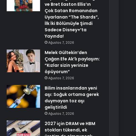
ve Bret Easton Ellis’ın
Çok Satan Romanından
Uyarlanan “The Shards”,
İlk İki Bölümüyle Şimdi
Sadece Disney+’ta
Yayında!
Ağustos 7, 2026
Melek Gültekin’den
Çağan Efe Ak’lı paylaşım:
“Kızlar sizin yerinize
öpüyorum”
Ağustos 7, 2026
Bilim insanlarından yeni
aşı: Soğuk ortama gerek
duymayan toz aşı
geliştirildi
Ağustos 7, 2026
2027 için DRAM ve HBM
stokları tükendi, ek