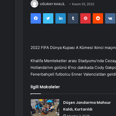
UĞURAY KHALİL
Kasım 25, 2022
Facebook
Twitter
LinkedIn
Tumblr
Pinterest
Reddit
2022 FIFA Dünya Kupası A Kümesi ikinci maçınd
Khalifa Memleketler arası Stadyumu’nda Cezay
Hollanda’nın golünü 6’ncı dakikada Cody Gakp
Fenerbahçeli futbolcu Enner Valencia’dan geldi
İlgili Makaleler
Düşen Jandarma Mahsur
Kaldı, Kurtarıldı
Ağustos 7, 2026