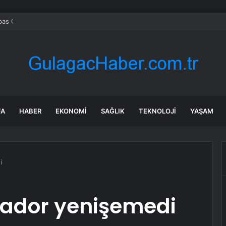
bas Cardif Türkiye’nin İç Denetim Direktörü Mustafa Güneş oldu
FA
HABER
EKONOMI
SAĞLIK
TEKNOLOJI
YAŞAM
i
vador yenişemedi