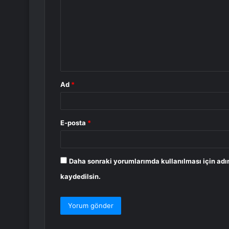
r
u
m
*
Ad
*
E-posta
*
Daha sonraki yorumlarımda kullanılması için adı
kaydedilsin.