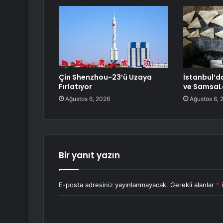
Çin Shenzhou-23’ü Uzaya
İstanbul’d
Fırlatıyor
ve Samsa
Ağustos 6, 2026
Ağustos 6, 
Bir yanıt yazın
E-posta adresiniz yayınlanmayacak.
Gerekli alanlar
*
i
Y
o