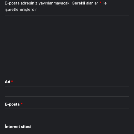
E-posta adresiniz yayınlanmayacak.
Gerekli alanlar
*
ile
işaretlenmişlerdir
Y
o
r
u
m
*
Ad
*
E-posta
*
İnternet sitesi