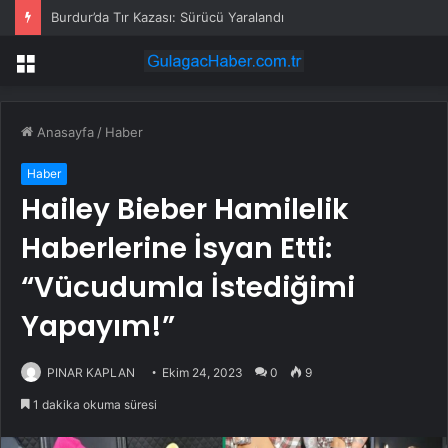
Afyonkarahisar’da Tır Dorsesi Kamyonetin Üzerine Devrildi
Menü
Anasayfa
/
Haber
Haber
Hailey Bieber Hamilelik
Haberlerine İsyan Etti:
“Vücudumla İstediğimi
Yapayım!”
PINAR KAPLAN
Ekim 24, 2023
0
9
1 dakika okuma süresi