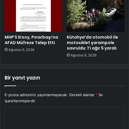
MHP’li Ersoy, Pınarbaşı’na
Kütahya’da otomobil ile
AFAD Müfreze Talep Etti
motosiklet şarampole
savruldu: 1’i ağır 5 yaralı
Ağustos 6, 2026
Ağustos 6, 2026
Bir yanıt yazın
E-posta adresiniz yayınlanmayacak.
Gerekli alanlar
*
ile
işaretlenmişlerdir
Y
o
r