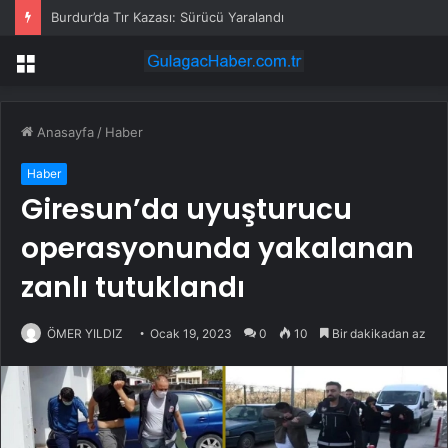
Burdur’da Tır Kazası: Sürücü Yaralandı
Menü
Anasayfa
/
Haber
Haber
Giresun’da uyuşturucu
operasyonunda yakalanan
zanlı tutuklandı
ÖMER YILDIZ
Ocak 19, 2023
0
10
Bir dakikadan az