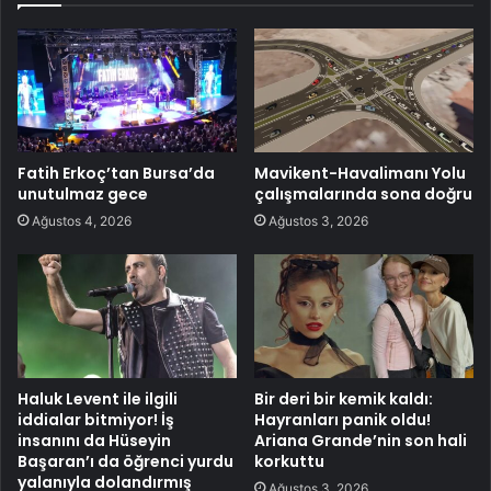
Fatih Erkoç’tan Bursa’da
Mavikent-Havalimanı Yolu
unutulmaz gece
çalışmalarında sona doğru
Ağustos 4, 2026
Ağustos 3, 2026
Haluk Levent ile ilgili
Bir deri bir kemik kaldı:
iddialar bitmiyor! İş
Hayranları panik oldu!
insanını da Hüseyin
Ariana Grande’nin son hali
Başaran’ı da öğrenci yurdu
korkuttu
yalanıyla dolandırmış
Ağustos 3, 2026