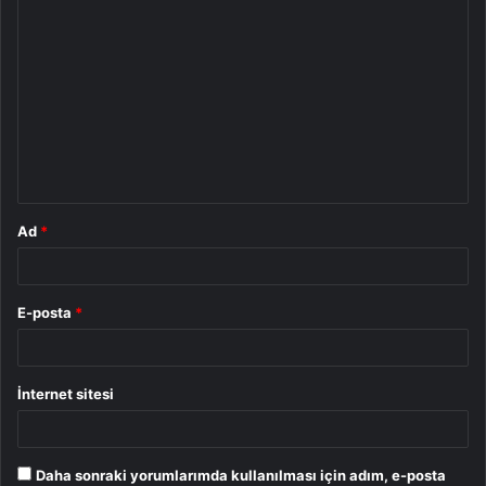
Y
o
r
u
m
*
Ad
*
E-posta
*
İnternet sitesi
Daha sonraki yorumlarımda kullanılması için adım, e-posta