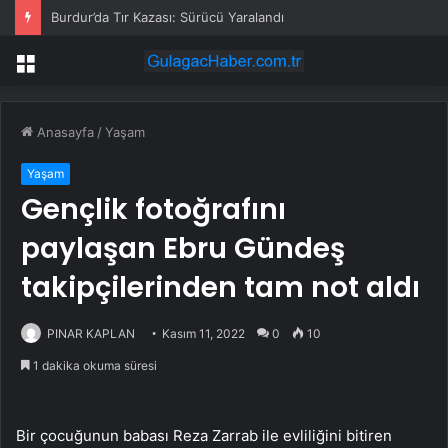
Burdur’da Tır Kazası: Sürücü Yaralandı
Menü
Anasayfa
/
Yaşam
Yaşam
Gençlik fotoğrafını
paylaşan Ebru Gündeş
takipçilerinden tam not aldı
PINAR KAPLAN
Kasım 11, 2022
0
10
1 dakika okuma süresi
Bir çocuğunun babası Reza Zarrab ile evliliğini bitiren