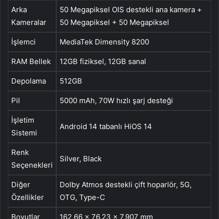
Arka
50 Megapiksel OIS destekli ana kamera +
Kameralar
50 Megapiksel + 50 Megapiksel
İşlemci
MediaTek Dimensity 8200
RAM Bellek
12GB fiziksel, 12GB sanal
Depolama
512GB
Pil
5000 mAh, 70W hızlı şarj desteği
İşletim
Android 14 tabanlı HiOS 14
Sistemi
Renk
Silver, Black
Seçenekleri
Diğer
Dolby Atmos destekli çift hoparlör, 5G,
Özellikler
OTG, Type-C
Boyutlar
162,66 x 76,23 x 7,907 mm