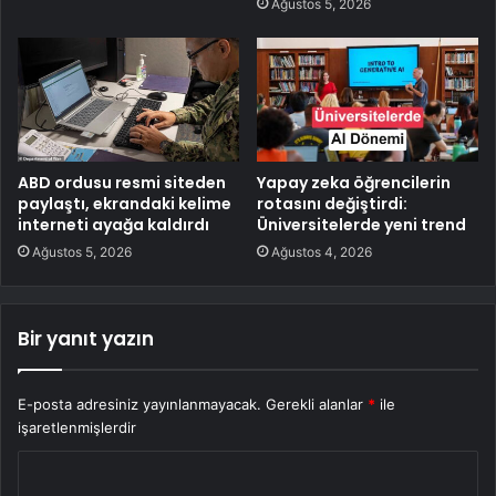
Ağustos 5, 2026
ABD ordusu resmi siteden
Yapay zeka öğrencilerin
paylaştı, ekrandaki kelime
rotasını değiştirdi:
interneti ayağa kaldırdı
Üniversitelerde yeni trend
Ağustos 5, 2026
Ağustos 4, 2026
Bir yanıt yazın
E-posta adresiniz yayınlanmayacak.
Gerekli alanlar
*
ile
işaretlenmişlerdir
Y