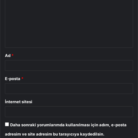
o
r
u
m
*
Ad
*
E-posta
*
İnternet sitesi
Daha sonraki yorumlarımda kullanılması için adım, e-posta
adresim ve site adresim bu tarayıcıya kaydedilsin.