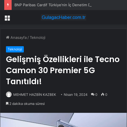
BNP Paribas Cardif Türkiye’nin İç Denetim Direktörü Mustafa Güneş oldu
Menü
Anasayfa
/
Teknoloji
Teknoloji
Gelişmiş Özellikleri ile Tecno
Camon 30 Premier 5G
Tanıtıldı!
MEHMET HAZBİN KAZBEK
Nisan 19, 2024
0
0
2 dakika okuma süresi