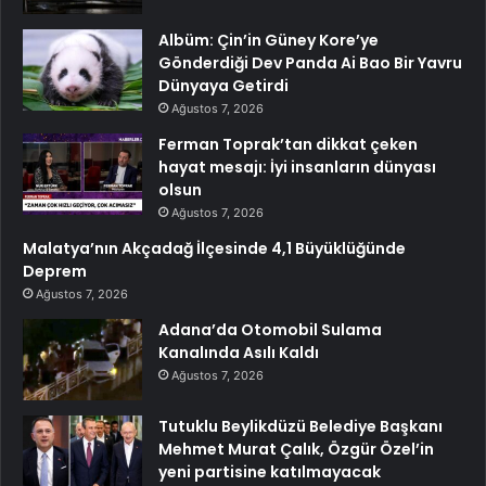
Albüm: Çin’in Güney Kore’ye
Gönderdiği Dev Panda Ai Bao Bir Yavru
Dünyaya Getirdi
Ağustos 7, 2026
Ferman Toprak’tan dikkat çeken
hayat mesajı: İyi insanların dünyası
olsun
Ağustos 7, 2026
Malatya’nın Akçadağ İlçesinde 4,1 Büyüklüğünde
Deprem
Ağustos 7, 2026
Adana’da Otomobil Sulama
Kanalında Asılı Kaldı
Ağustos 7, 2026
Tutuklu Beylikdüzü Belediye Başkanı
Mehmet Murat Çalık, Özgür Özel’in
yeni partisine katılmayacak