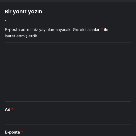
Bir yanıt yazın
E-posta adresiniz yayınlanmayacak.
Gerekli alanlar
*
ile
işaretlenmişlerdir
Y
o
r
u
m
*
Ad
*
E-posta
*