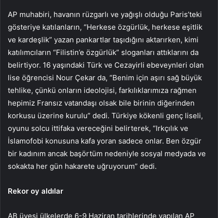
AP muhabiri, havanın rüzgarlı ve yağışlı olduğu Paris’teki
gösteriye katılanların, “Herkese özgürlük, herkese eşitlik
ve kardeşlik” yazan pankartlar taşıdığını aktarırken, kimi
katılımcıların “Filistin’e özgürlük” sloganları attıklarını da
belirtiyor. 16 yaşındaki Türk ve Cezayirli ebeveynleri olan
lise öğrencisi Nour Çekar da, “Benim için aşırı sağ büyük
tehlike, çünkü onların ideolojisi, farkılıklarımıza rağmen
hepimiz Fransız vatandaşı olsak bile birinin diğerinden
korkusu üzerine kurulu” dedi. Türkiye kökenli genç liseli,
oyunu solcu ittifaka vereceğini belirterek, “Irkçılık ve
İslamofobi konusuna kafa yoran sadece onlar. Ben özgür
bir kadınım ancak başörtüm nedeniyle sosyal medyada ve
sokakta her gün hakarete uğruyorum” dedi.
Rekor oy aldılar
AB üyesi ülkelerde 6-9 Haziran tarihlerinde yapılan AP