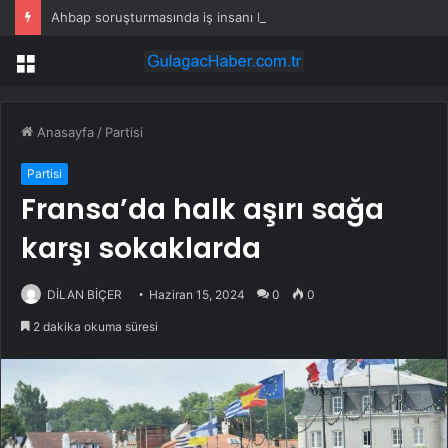
Ahbap soruşturmasında iş insanı Hüseyin Başaran’a tutuklama talebi
Menü
Anasayfa
/
Partisi
Partisi
Fransa’da halk aşırı sağa
karşı sokaklarda
DİLAN BİÇER
Haziran 15, 2024
0
0
2 dakika okuma süresi