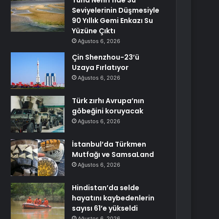
Tuna Nehri’nde Su
Seviyelerinin Düşmesiyle
90 Yıllık Gemi Enkazı Su
Yüzüne Çıktı
Ağustos 6, 2026
Çin Shenzhou-23’ü
Uzaya Fırlatıyor
Ağustos 6, 2026
Türk zırhı Avrupa’nın
göbeğini koruyacak
Ağustos 6, 2026
İstanbul’da Türkmen
Mutfağı ve SamsaLand
Ağustos 6, 2026
Hindistan’da selde
hayatını kaybedenlerin
sayısı 61’e yükseldi
Ağustos 6, 2026