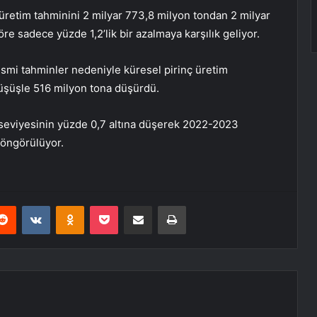
üretim tahminini 2 milyar 773,8 milyon tondan 2 milyar
öre sadece yüzde 1,2’lik bir azalmaya karşılık geliyor.
smi tahminler nedeniyle küresel pirinç üretim
üşüşle 516 milyon tona düşürdü.
 seviyesinin yüzde 0,7 altına düşerek 2022-2023
öngörülüyor.
erest
Reddit
VKontakte
Odnoklassniki
Pocket
E-Posta ile paylaş
Yazdır