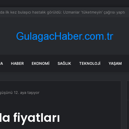
racatı 1,5 Milyar Doları Geçti
FA
HABER
EKONOMI
SAĞLIK
TEKNOLOJI
YAŞAM
üşüşünü 12. aya taşıyor
a fiyatları