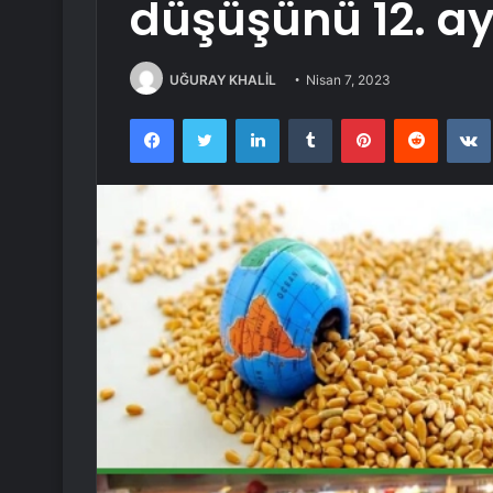
düşüşünü 12. ay
UĞURAY KHALİL
Nisan 7, 2023
Facebook
Twitter
LinkedIn
Tumblr
Pinterest
Reddit