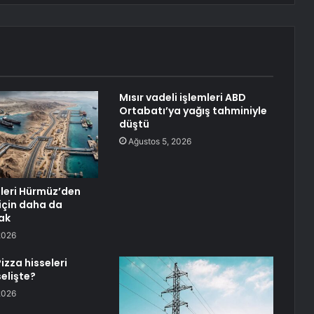
Mısır vadeli işlemleri ABD
Ortabatı’ya yağış tahminiyle
düştü
Ağustos 5, 2026
eleri Hürmüz’den
için daha da
ak
2026
izza hisseleri
elişte?
2026