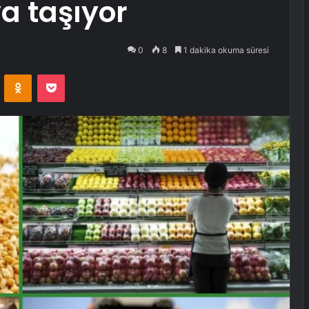
a taşıyor
0
8
1 dakika okuma süresi
VKontakte
Odnoklassniki
Pocket