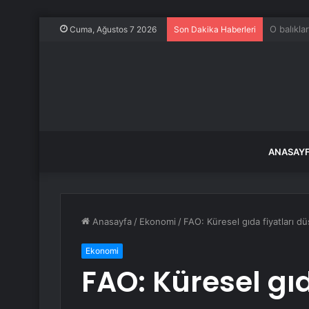
Samsun İh
Cuma, Ağustos 7 2026
Son Dakika Haberleri
ANASAY
Anasayfa
/
Ekonomi
/
FAO: Küresel gıda fiyatları d
Ekonomi
FAO: Küresel gıd