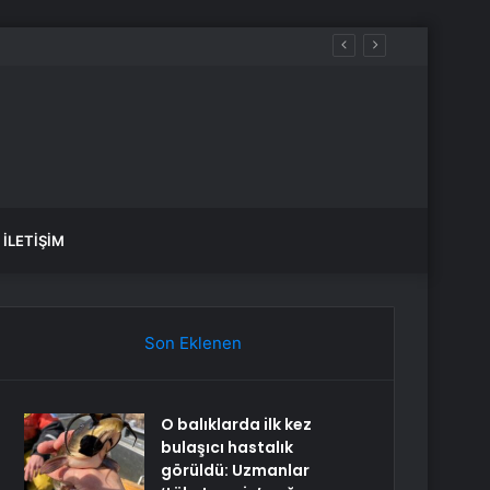
İLETIŞIM
Son Eklenen
O balıklarda ilk kez
bulaşıcı hastalık
görüldü: Uzmanlar