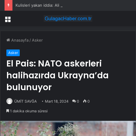
Kulisleri yakan iddia: Ali Babacan, Kılıçdaroğlu’nu arayıp tebrik etti
Menü
Anasayfa
/
Asker
Asker
El Pais: NATO askerleri
halihazırda Ukrayna’da
bulunuyor
ÜMİT SAVĞA
Mart 18, 2024
0
0
1 dakika okuma süresi