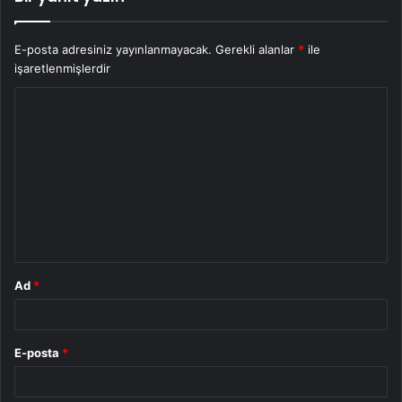
E-posta adresiniz yayınlanmayacak.
Gerekli alanlar
*
ile
işaretlenmişlerdir
Y
o
r
u
m
*
Ad
*
E-posta
*