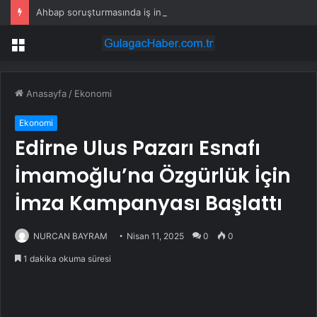
Ahbap soruşturmasında iş insanı Hüseyin Başaran’a tutuklama talebi
Menü
Anasayfa
/
Ekonomi
Ekonomi
Edirne Ulus Pazarı Esnafı
İmamoğlu’na Özgürlük İçin
İmza Kampanyası Başlattı
NURCAN BAYRAM
Nisan 11, 2025
0
0
1 dakika okuma süresi