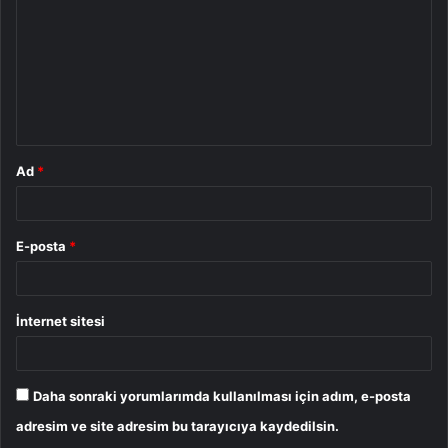
r
u
m
*
Ad
*
E-posta
*
İnternet sitesi
Daha sonraki yorumlarımda kullanılması için adım, e-posta
adresim ve site adresim bu tarayıcıya kaydedilsin.