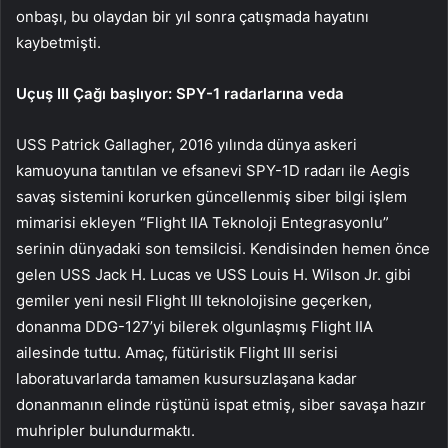
onbaşı, bu olaydan bir yıl sonra çatışmada hayatını
kaybetmişti.
Uçuş III Çağı başlıyor: SPY-1 radarlarına veda
USS Patrick Gallagher, 2016 yılında dünya askeri
kamuoyuna tanıtılan ve efsanevi SPY-1D radarı ile Aegis
savaş sistemini korurken güncellenmiş siber bilgi işlem
mimarisi ekleyen “Flight IIA Teknoloji Entegrasyonlu”
serinin dünyadaki son temsilcisi. Kendisinden hemen önce
gelen USS Jack H. Lucas ve USS Louis H. Wilson Jr. gibi
gemiler yeni nesil Flight III teknolojisine geçerken,
donanma DDG-127’yi bilerek olgunlaşmış Flight IIA
ailesinde tuttu. Amaç, fütüristik Flight III serisi
laboratuvarlarda tamamen kusursuzlaşana kadar
donanmanın elinde rüştünü ispat etmiş, siber savaşa hazır
muhripler bulundurmaktı.