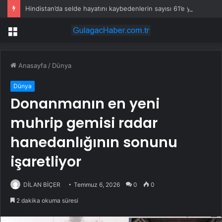
Hindistan’da selde hayatını kaybedenlerin sayısı 61’e yükseldi
Menü
Anasayfa
/
Dünya
Dünya
Donanmanın en yeni
muhrip gemisi radar
hanedanlığının sonunu
işaretliyor
DİLAN BİÇER
Temmuz 6, 2026
0
0
2 dakika okuma süresi