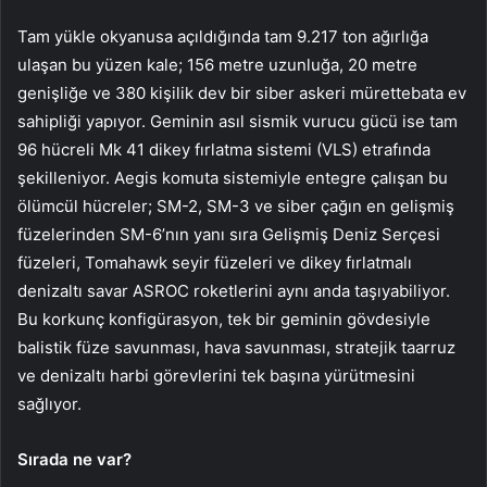
Tam yükle okyanusa açıldığında tam 9.217 ton ağırlığa
ulaşan bu yüzen kale; 156 metre uzunluğa, 20 metre
genişliğe ve 380 kişilik dev bir siber askeri mürettebata ev
sahipliği yapıyor. Geminin asıl sismik vurucu gücü ise tam
96 hücreli Mk 41 dikey fırlatma sistemi (VLS) etrafında
şekilleniyor. Aegis komuta sistemiyle entegre çalışan bu
ölümcül hücreler; SM-2, SM-3 ve siber çağın en gelişmiş
füzelerinden SM-6’nın yanı sıra Gelişmiş Deniz Serçesi
füzeleri, Tomahawk seyir füzeleri ve dikey fırlatmalı
denizaltı savar ASROC roketlerini aynı anda taşıyabiliyor.
Bu korkunç konfigürasyon, tek bir geminin gövdesiyle
balistik füze savunması, hava savunması, stratejik taarruz
ve denizaltı harbi görevlerini tek başına yürütmesini
sağlıyor.
Sırada ne var?