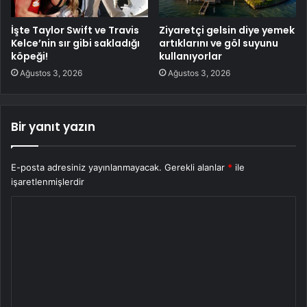
İşte Taylor Swift ve Travis
Ziyaretçi gelsin diye yemek
Kelce’nin sır gibi sakladığı
artıklarını ve göl suyunu
köpeği!
kullanıyorlar
Ağustos 3, 2026
Ağustos 3, 2026
Bir yanıt yazın
E-posta adresiniz yayınlanmayacak.
Gerekli alanlar
*
ile
işaretlenmişlerdir
Y
o
r
u
m