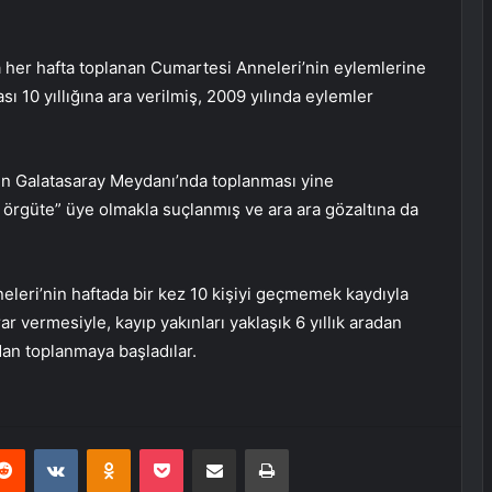
 her hafta toplanan Cumartesi Anneleri’nin eylemlerine
ı 10 yıllığına ara verilmiş, 2009 yılında eylemler
nın Galatasaray Meydanı’nda toplanması yine
ı örgüte” üye olmakla suçlanmış ve ara ara gözaltına da
nneleri’nin haftada bir kez 10 kişiyi geçmemek kaydıyla
 vermesiyle, kayıp yakınları yaklaşık 6 yıllık aradan
an toplanmaya başladılar.
erest
Reddit
VKontakte
Odnoklassniki
Pocket
E-Posta ile paylaş
Yazdır