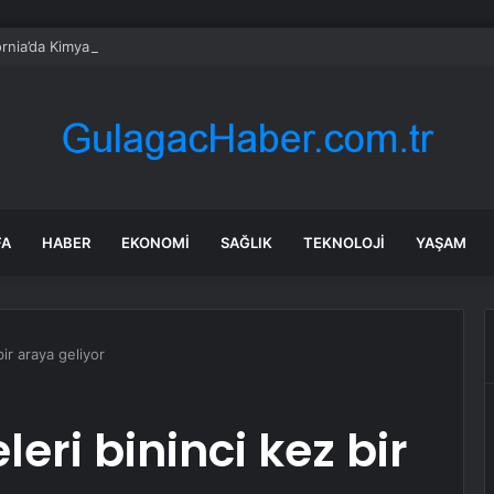
ornia’da Kimyasal Sızıntı Alarmı
FA
HABER
EKONOMI
SAĞLIK
TEKNOLOJI
YAŞAM
ir araya geliyor
ri bininci kez bir