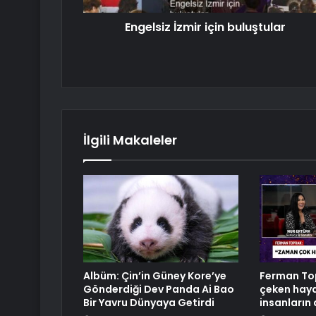
Engelsiz İzmir için buluştular
İlgili Makaleler
Albüm: Çin’in Güney Kore’ye
Ferman Top
Gönderdiği Dev Panda Ai Bao
çeken hayat
Bir Yavru Dünyaya Getirdi
insanların