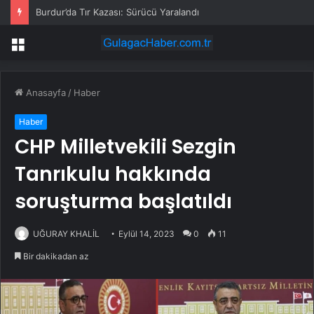
Burdur’da Tır Kazası: Sürücü Yaralandı
Menü
Anasayfa
/
Haber
Haber
CHP Milletvekili Sezgin
Tanrıkulu hakkında
soruşturma başlatıldı
UĞURAY KHALİL
Eylül 14, 2023
0
11
Bir dakikadan az