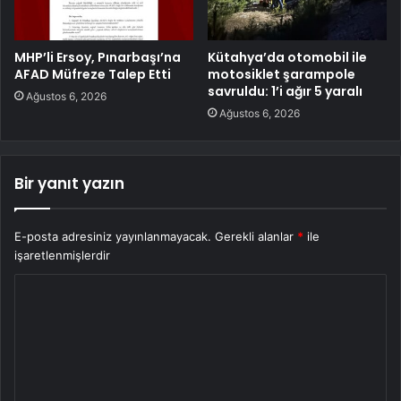
MHP’li Ersoy, Pınarbaşı’na
Kütahya’da otomobil ile
AFAD Müfreze Talep Etti
motosiklet şarampole
savruldu: 1’i ağır 5 yaralı
Ağustos 6, 2026
Ağustos 6, 2026
Bir yanıt yazın
E-posta adresiniz yayınlanmayacak.
Gerekli alanlar
*
ile
işaretlenmişlerdir
Y
o
r
u
m