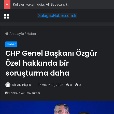
Kulisleri yakan iddia: Ali Babacan, Kılıçdaroğlu’nu arayıp tebrik etti
Menü
Anasayfa
/
Haber
Haber
CHP Genel Başkanı Özgür
Özel hakkında bir
soruşturma daha
DİLAN BİÇER
Temmuz 18, 2025
0
0
1 dakika okuma süresi