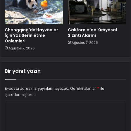
Chongqing’de Hayvanlar
California’da Kimyasal
İçin Yaz Serinletme
Sızıntı Alarmı
Önlemleri
Ağustos 7, 2026
Ağustos 7, 2026
Bir yanıt yazın
E-posta adresiniz yayınlanmayacak.
Gerekli alanlar
*
ile
işaretlenmişlerdir
Y
o
r