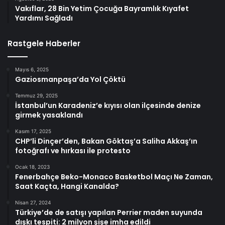
Vakıflar, 28 Bin Yetim Çocuğa Bayramlık Kıyafet
Yardımı Sağladı
Rastgele Haberler
Mayıs 6, 2025
Gaziosmanpaşa’da Yol Çöktü
Temmuz 29, 2025
İstanbul’un Karadeniz’e kıyısı olan ilçesinde denize
girmek yasaklandı
Kasım 17, 2025
CHP’li Dinçer’den, Bakan Göktaş’a Saliha Akkaş’ın
fotoğrafı ve hırkası ile protesto
Ocak 18, 2023
Fenerbahçe Beko-Monaco Basketbol Maçı Ne Zaman,
Saat Kaçta, Hangi Kanalda?
Nisan 27, 2024
Türkiye’de de satışı yapılan Perrier maden suyunda
dışkı tespiti: 2 milyon şişe imha edildi