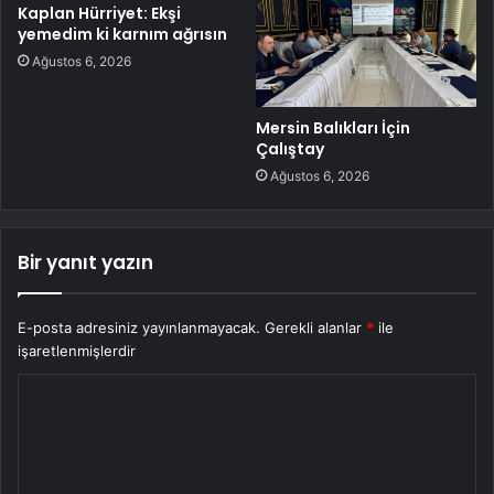
Kaplan Hürriyet: Ekşi
yemedim ki karnım ağrısın
Ağustos 6, 2026
Mersin Balıkları İçin
Çalıştay
Ağustos 6, 2026
Bir yanıt yazın
E-posta adresiniz yayınlanmayacak.
Gerekli alanlar
*
ile
işaretlenmişlerdir
Y
o
r
u