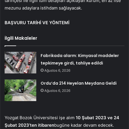
tarihçesi ile ilgili tüm detayları açıklayan kurum, en az lise
mezunu adaylara istihdam sağlayacak.
BAŞVURU TARİHİ VE YÖNTEMİ
İlgili Makaleler
Fabrikada alarm: Kimyasal maddeler
tepkimeye girdi, tahliye edildi
Ağustos 6, 2026
Ordu’da 214 Heyelan Meydana Geldi
Ağustos 6, 2026
Yozgat Bozok Üniversitesi işe alım
10 Şubat 2023 ve 24
Şubat 2023’ten itibaren
bugüne kadar devam edecek.