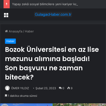
Yapay zekâ sosyal bilimcilere yeni kariyer kapıları açıyor!
Menü
Anasayfa
/
Haber
Haber
Bozok Üniversitesi en az lise
mezunu alımına başladı!
Son başvuru ne zaman
bitecek?
ÖMER YILDIZ
Şubat 23, 2023
0
9
1 dakika okuma süresi