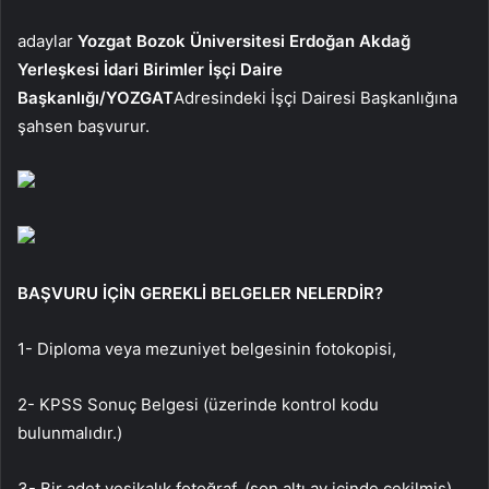
adaylar
Yozgat Bozok Üniversitesi Erdoğan Akdağ
Yerleşkesi İdari Birimler İşçi Daire
Başkanlığı/YOZGAT
Adresindeki İşçi Dairesi Başkanlığına
şahsen başvurur.
BAŞVURU İÇİN GEREKLİ BELGELER NELERDİR?
1- Diploma veya mezuniyet belgesinin fotokopisi,
2- KPSS Sonuç Belgesi (üzerinde kontrol kodu
bulunmalıdır.)
3- Bir adet vesikalık fotoğraf. (son altı ay içinde çekilmiş),