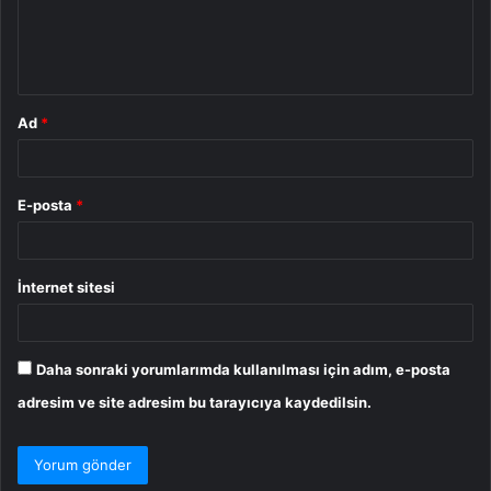
m
*
Ad
*
E-posta
*
İnternet sitesi
Daha sonraki yorumlarımda kullanılması için adım, e-posta
adresim ve site adresim bu tarayıcıya kaydedilsin.