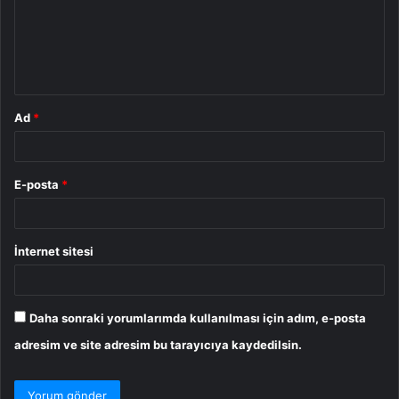
u
m
*
Ad
*
E-posta
*
İnternet sitesi
Daha sonraki yorumlarımda kullanılması için adım, e-posta
adresim ve site adresim bu tarayıcıya kaydedilsin.