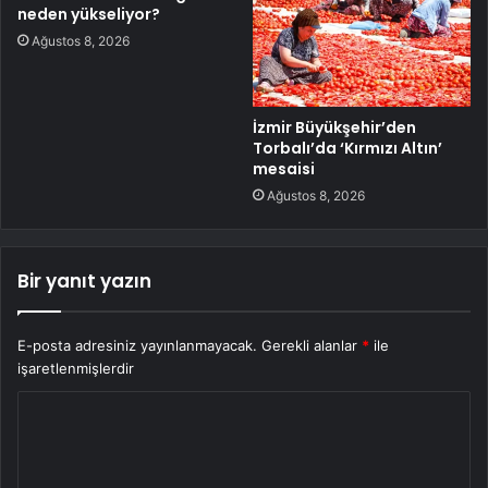
neden yükseliyor?
Ağustos 8, 2026
İzmir Büyükşehir’den
Torbalı’da ‘Kırmızı Altın’
mesaisi
Ağustos 8, 2026
Bir yanıt yazın
E-posta adresiniz yayınlanmayacak.
Gerekli alanlar
*
ile
işaretlenmişlerdir
Y
o
r