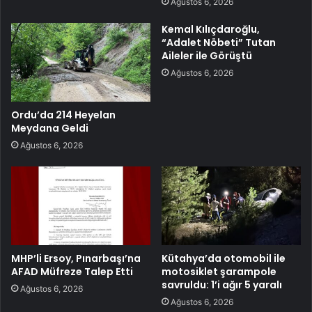
Ağustos 6, 2026
Kemal Kılıçdaroğlu,
“Adalet Nöbeti” Tutan
Aileler ile Görüştü
Ağustos 6, 2026
Ordu’da 214 Heyelan
Meydana Geldi
Ağustos 6, 2026
MHP’li Ersoy, Pınarbaşı’na
Kütahya’da otomobil ile
AFAD Müfreze Talep Etti
motosiklet şarampole
savruldu: 1’i ağır 5 yaralı
Ağustos 6, 2026
Ağustos 6, 2026