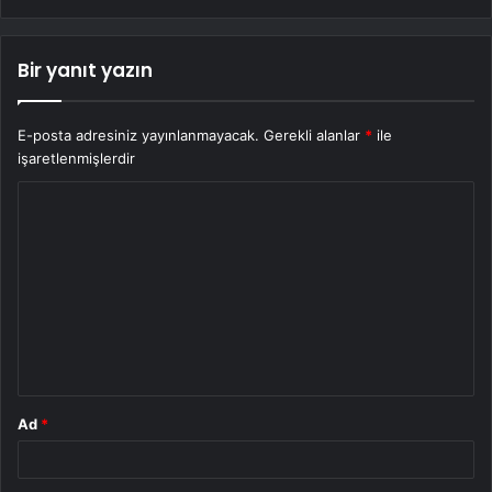
Bir yanıt yazın
E-posta adresiniz yayınlanmayacak.
Gerekli alanlar
*
ile
işaretlenmişlerdir
Y
o
r
u
m
*
Ad
*