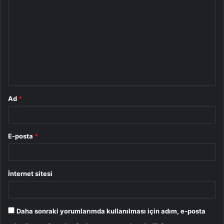
o
r
u
m
*
Ad
*
E-posta
*
İnternet sitesi
Daha sonraki yorumlarımda kullanılması için adım, e-posta