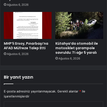
Ağustos 6, 2026
MHP’li Ersoy, Pınarbaşı’na
Kütahya’da otomobil ile
AFAD Müfreze Talep Etti
motosiklet şarampole
savruldu: 1’i ağır 5 yaralı
Ağustos 6, 2026
Ağustos 6, 2026
Bir yanıt yazın
E-posta adresiniz yayınlanmayacak.
Gerekli alanlar
*
ile
işaretlenmişlerdir
Y