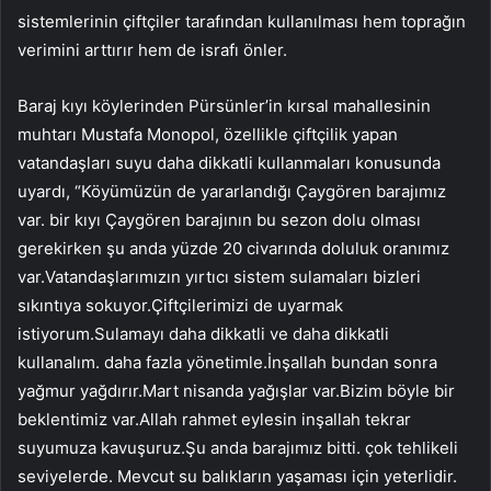
sistemlerinin çiftçiler tarafından kullanılması hem toprağın
verimini arttırır hem de israfı önler.
Baraj kıyı köylerinden Pürsünler’in kırsal mahallesinin
muhtarı Mustafa Monopol, özellikle çiftçilik yapan
vatandaşları suyu daha dikkatli kullanmaları konusunda
uyardı, “Köyümüzün de yararlandığı Çaygören barajımız
var. bir kıyı Çaygören barajının bu sezon dolu olması
gerekirken şu anda yüzde 20 civarında doluluk oranımız
var.Vatandaşlarımızın yırtıcı sistem sulamaları bizleri
sıkıntıya sokuyor.Çiftçilerimizi de uyarmak
istiyorum.Sulamayı daha dikkatli ve daha dikkatli
kullanalım. daha fazla yönetimle.İnşallah bundan sonra
yağmur yağdırır.Mart nisanda yağışlar var.Bizim böyle bir
beklentimiz var.Allah rahmet eylesin inşallah tekrar
suyumuza kavuşuruz.Şu anda barajımız bitti. çok tehlikeli
seviyelerde. Mevcut su balıkların yaşaması için yeterlidir.