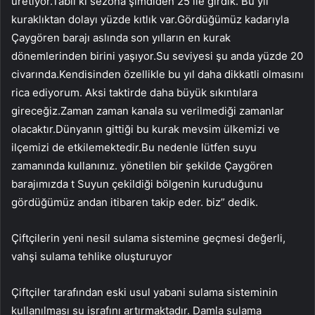
üretiyor.Tabii ki sezona şimdiden 25 ile girdik. Bu yıl
kuraklıktan dolayı yüzde kıtlık var.Gördüğümüz kadarıyla
Çaygören barajı aslında son yılların en kurak
dönemlerinden birini yaşıyor.Su seviyesi şu anda yüzde 20
civarında.Kendisinden özellikle bu yıl daha dikkatli olmasını
rica ediyorum. Aksi taktirde daha büyük sıkıntılara
gireceğiz.Zaman zaman kanala su verilmediği zamanlar
olacaktır.Dünyanın gittiği bu kurak mevsim ülkemizi ve
ilçemizi de etkilemektedir.Bu nedenle lütfen suyu
zamanında kullanınız. yönetilen bir şekilde Çaygören
barajımızda t Suyun çekildiği bölgenin kuruduğunu
gördüğümüz andan itibaren takip eder. biz” dedik.
Çiftçilerin yeni nesil sulama sistemine geçmesi değerli,
vahşi sulama tehlike oluşturuyor
Çiftçiler tarafından eski usul yabani sulama sisteminin
kullanılması su israfını artırmaktadır. Damla sulama