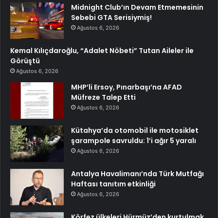
Midnight Club’ın Devam Etmemesinin
Sebebi GTA Serisiymiş!
Ağustos 6, 2026
Kemal Kılıçdaroğlu, “Adalet Nöbeti” Tutan Aileler ile
Görüştü
Ağustos 6, 2026
MHP’li Ersoy, Pınarbaşı’na AFAD
Müfreze Talep Etti
Ağustos 6, 2026
Kütahya’da otomobil ile motosiklet
şarampole savruldu: 1’i ağır 5 yaralı
Ağustos 6, 2026
Antalya Havalimanı’nda Türk Mutfağı
Haftası tanıtım etkinliği
Ağustos 6, 2026
Körfez ülkeleri Hürmüz’den kurtulmak