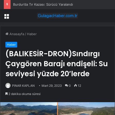
Burdur’da Tır Kazası: Sürücü Yaralandı
Menü
Anasayfa
/
Haber
Haber
(BALIKESİR-DRON)Sındırgı
Çaygören Barajı endişeli: Su
seviyesi yüzde 20’lerde
PINAR KAPLAN
Mart 29, 2023
0
12
2 dakika okuma süresi