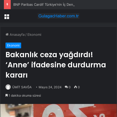
BNP Paribas Cardif Türkiye’nin İç Denetim Direktörü Mustafa Güneş oldu
Menü
Anasayfa
/
Ekonomi
Ekonomi
Bakanlık ceza yağdırdı!
‘Anne’ ifadesine durdurma
kararı
ÜMİT SAVĞA
Mayıs 24, 2024
0
0
1 dakika okuma süresi