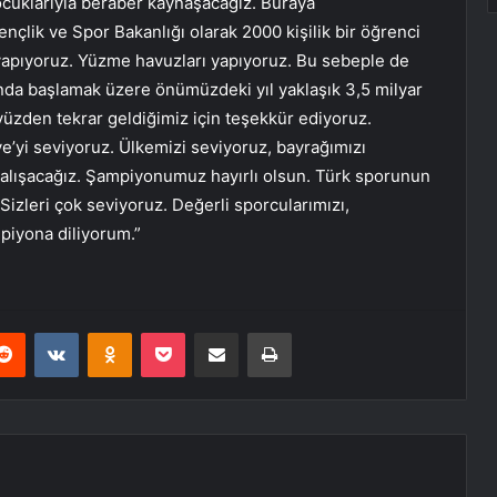
çocuklarıyla beraber kaynaşacağız. Buraya
nçlik ve Spor Bakanlığı olarak 2000 kişilik bir öğrenci
 yapıyoruz. Yüzme havuzları yapıyoruz. Bu sebeple de
nunda başlamak üzere önümüzdeki yıl yaklaşık 3,5 milyar
O yüzden tekrar geldiğimiz için teşekkür ediyoruz.
e’yi seviyoruz. Ülkemizi seviyoruz, bayrağımızı
çalışacağız. Şampiyonumuz hayırlı olsun. Türk sporunun
Sizleri çok seviyoruz. Değerli sporcularımızı,
mpiyona diliyorum.”
erest
Reddit
VKontakte
Odnoklassniki
Pocket
E-Posta ile paylaş
Yazdır