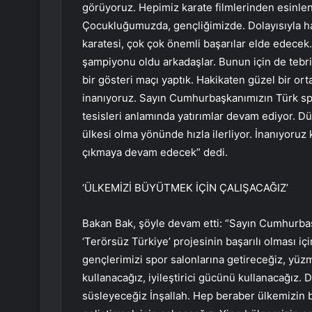
görüyoruz. Hepimiz karate filmlerinden esinlen
Çocukluğumuzda, gençliğimizde. Dolayısıyla hak
karatesi, çok çok önemli başarılar elde edec
şampiyonu oldu arkadaşlar. Bunun için de tebr
bir gösteri maçı yaptık. Hakikaten güzel bir orta
inanıyoruz. Sayın Cumhurbaşkanımızın Türk spor
tesisleri anlamında yatırımlar devam ediyor. D
ülkesi olma yönünde hızla ilerliyor. İnanıyoru
çıkmaya devam edecek” dedi.
‘ÜLKEMİZİ BÜYÜTMEK İÇİN ÇALIŞACAĞIZ’
Bakan Bak, şöyle devam etti: “Sayın Cumhurbaş
‘Terörsüz Türkiye’ projesinin başarılı olması iç
gençlerimizi spor salonlarına getireceğiz, yüzm
kullanacağız, iyileştirici gücünü kullanacağız. 
süsleyeceğiz İnşallah. Hep beraber ülkemizin b