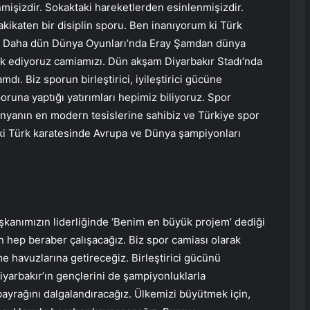
mişizdir. Sokaktaki hareketlerden esinlenmişizdir.
ikaten bir disiplin sporu. Ben inanıyorum ki Türk
ek. Daha dün Dünya Oyunları’nda Eray Şamdan dünya
ik ediyoruz camiamızı. Dün akşam Diyarbakır Stadı’nda
mdı. Biz sporun birleştirici, iyileştirici gücüne
una yaptığı yatırımları hepimiz biliyoruz. Spor
ünyanın en modern tesislerine sahibiz ve Türkiye spor
z ki Türk karatesinde Avrupa ve Dünya şampiyonları
kanımızın liderliğinde ‘Benim en büyük projem’ dediği
in hep beraber çalışacağız. Biz spor camiası olarak
e havuzlarına getireceğiz. Birleştirici gücünü
Diyarbakır’ın gençlerini de şampiyonluklarla
ayrağını dalgalandıracağız. Ülkemizi büyütmek için,