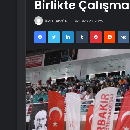
Birlikte Çalışma
ÜMİT SAVĞA
Ağustos 26, 2025
Facebook
Twitter
LinkedIn
Tumblr
Pinterest
Reddit