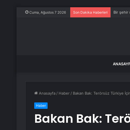
Bir şehir
Cuma, Ağustos 7 2026
Son Dakika Haberleri
ANASAY
Anasayfa
/
Haber
/
Bakan Bak: Terörsüz Türkiye İçin 
Haber
Bakan Bak: Terö