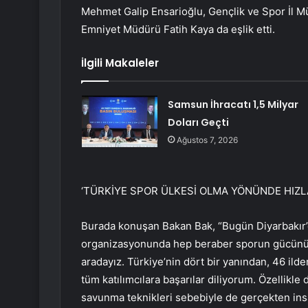
Mehmet Galip Ensarioğlu, Gençlik ve Spor İl Mü
Emniyet Müdürü Fatih Kaya da eşlik etti.
İlgili Makaleler
Samsun İhracatı 1,5 Milyar
Doları Geçti
Ağustos 7, 2026
‘TÜRKİYE SPOR ÜLKESİ OLMA YÖNÜNDE HIZLA
Burada konuşan Bakan Bak, “Bugün Diyarbakır’d
organizasyonunda hep beraber sporun gücünü, s
aradayız. Türkiye’nin dört bir yanından, 46 ild
tüm katılımcılara başarılar diliyorum. Özellikle
savunma teknikleri sebebiyle de gerçekten insan