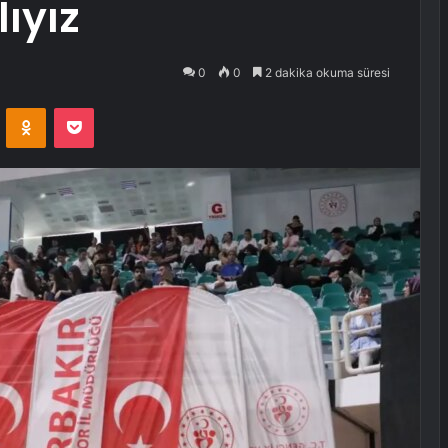
lıyız
0
0
2 dakika okuma süresi
VKontakte
Odnoklassniki
Pocket