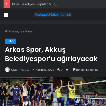
Milas Belediyesi Popüler Müzik Orkestrası ‘Mylasa Band’ Ören’de Unutulmaz Bir Konser Verdi
Menü
Anasayfa
/
Haber
Haber
Arkas Spor, Akkuş
Belediyespor’u ağırlayacak
ÖMER YILDIZ
Kasım 5, 2023
0
1
Bir dakikadan az