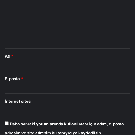
o
r
u
m
*
Ad
*
E-posta
*
İnternet sitesi
Daha sonraki yorumlarımda kullanılması için adım, e-posta
adresim ve site adresim bu tarayıcıya kaydedilsin.