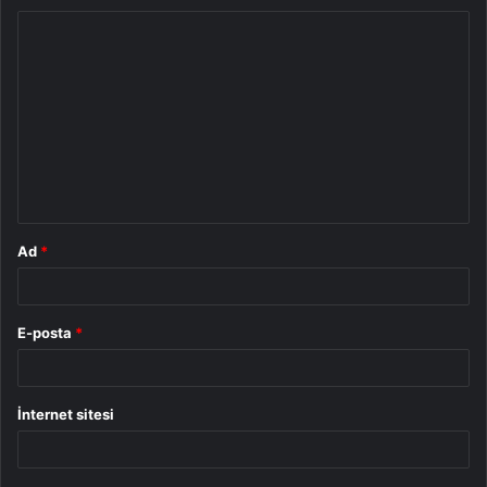
Y
o
r
u
m
*
Ad
*
E-posta
*
İnternet sitesi