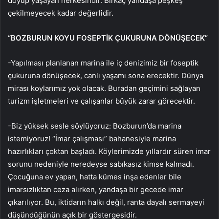
doyup yaşayan herkesindir. Birkaç yandaşa peşkeş
çekilmeyecek kadar değerlidir.
“BOZBURUN KOYU FOSEPTİK ÇUKURUNA DÖNÜŞECEK”
-Yapılması planlanan marina ile iç denizimiz bir foseptik
çukuruna dönüşecek, canlı yaşamı sona erecektir. Dünya
mirası koylarımız yok olacak. Buradan geçimini sağlayan
turizm işletmeleri ve çalışanlar büyük zarar görecektir.
-Biz yüksek sesle söylüyoruz: Bozburun’da marina
istemiyoruz! “İmar çalışması” bahanesiyle marina
hazırlıkları çoktan başladı. Köylerimizde yıllardır süren imar
sorunu nedeniyle neredeyse sabıkasız kimse kalmadı.
Çocuğuna ev yapan, hatta kümes inşa edenler bile
imarsızlıktan ceza alırken, yandaşa bir gecede imar
çıkarılıyor. Bu, iktidarın halkı değil, ranta dayalı sermayeyi
düşündüğünün açık bir göstergesidir.