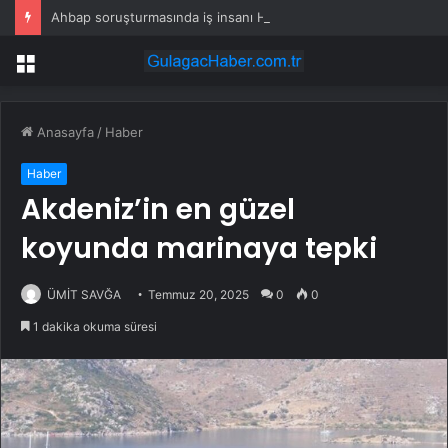
Ahbap soruşturmasında iş insanı Hüseyin Başaran’a tutuklama talebi
Menü
Anasayfa
/
Haber
Haber
Akdeniz’in en güzel
koyunda marinaya tepki
ÜMİT SAVĞA
Temmuz 20, 2025
0
0
1 dakika okuma süresi