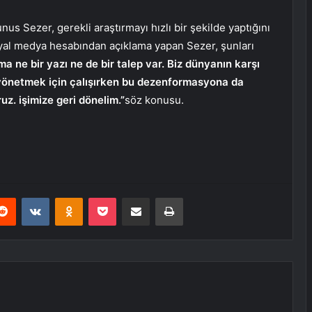
nus Sezer, gerekli araştırmayı hızlı bir şekilde yaptığını
syal medya hesabından açıklama yapan Sezer, şunları
ma ne bir yazı ne de bir talep var. Biz dünyanın karşı
i yönetmek için çalışırken bu dezenformasyona da
z. işimize geri dönelim.”
söz konusu.
erest
Reddit
VKontakte
Odnoklassniki
Pocket
E-Posta ile paylaş
Yazdır