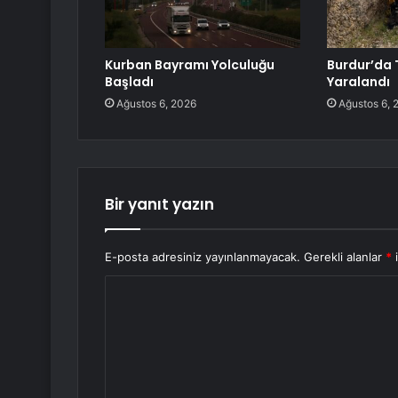
Kurban Bayramı Yolculuğu
Burdur’da 
Başladı
Yaralandı
Ağustos 6, 2026
Ağustos 6, 
Bir yanıt yazın
E-posta adresiniz yayınlanmayacak.
Gerekli alanlar
*
i
Y
o
r
u
m