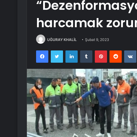
“Dezenformasyo
harcamak zorun
UĞURAY KHALİL
Şubat 9, 2023
Facebook
Twitter
LinkedIn
Tumblr
Pinterest
Reddit