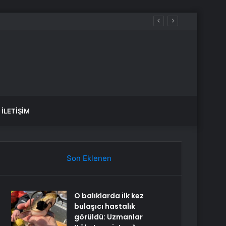
İLETIŞIM
Son Eklenen
O balıklarda ilk kez
bulaşıcı hastalık
görüldü: Uzmanlar