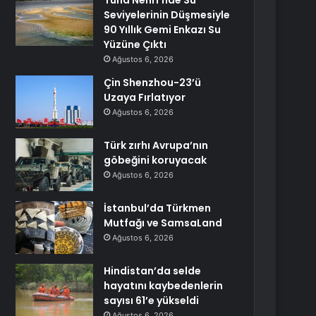
Tuna Nehri’nde Su
Seviyelerinin Düşmesiyle
90 Yıllık Gemi Enkazı Su
Yüzüne Çıktı
Ağustos 6, 2026
Çin Shenzhou-23’ü
Uzaya Fırlatıyor
Ağustos 6, 2026
Türk zırhı Avrupa’nın
göbeğini koruyacak
Ağustos 6, 2026
İstanbul’da Türkmen
Mutfağı ve SamsaLand
Ağustos 6, 2026
Hindistan’da selde
hayatını kaybedenlerin
sayısı 61’e yükseldi
Ağustos 6, 2026