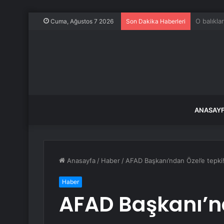
Samsun İh
Cuma, Ağustos 7 2026
Son Dakika Haberleri
ANASAY
Anasayfa
/
Haber
/
AFAD Başkanı’ndan Özel’e tepki
Haber
AFAD Başkanı’nd