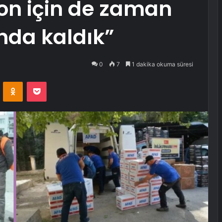
n için de zaman
da kaldık”
0
7
1 dakika okuma süresi
VKontakte
Odnoklassniki
Pocket