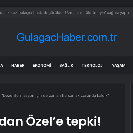
racatı 1,5 Milyar Doları Geçti
FA
HABER
EKONOMI
SAĞLIK
TEKNOLOJI
YAŞAM
! “Dezenformasyon için de zaman harcamak zorunda kaldık”
an Özel’e tepki!