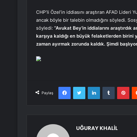
CHP’li Özel’in iddiasını araştıran AFAD Lideri Yu
ancak böyle bir talebin olmadığını söyledi. So
söyledi:
“Avukat Bey’in iddialarını araştırdık a
karşıya kaldığı en büyük felaketlerden birin
zaman ayırmak zorunda kaldık. Şimdi başlıyoru
Facebook
Twitter
LinkedIn
Tumblr
Pint
Paylaş
UĞURAY KHALİL