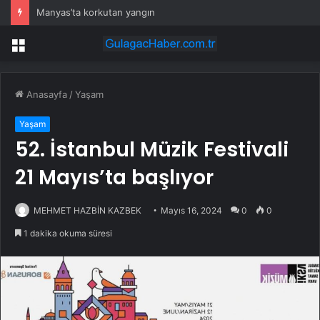
Manyas’ta korkutan yangın
Menü
Anasayfa
/
Yaşam
Yaşam
52. İstanbul Müzik Festivali
21 Mayıs’ta başlıyor
MEHMET HAZBİN KAZBEK
Mayıs 16, 2024
0
0
1 dakika okuma süresi