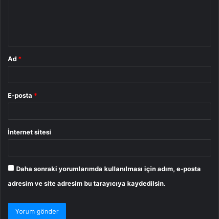
u
m
*
Ad
*
E-posta
*
İnternet sitesi
Daha sonraki yorumlarımda kullanılması için adım, e-posta
adresim ve site adresim bu tarayıcıya kaydedilsin.