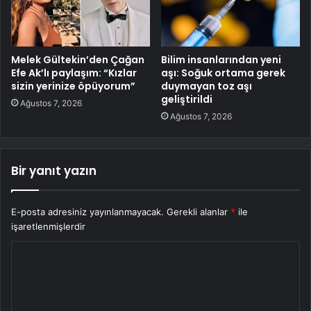
Melek Gültekin’den Çağan
Bilim insanlarından yeni
Efe Ak’lı paylaşım: “Kızlar
aşı: Soğuk ortama gerek
sizin yerinize öpüyorum”
duymayan toz aşı
geliştirildi
Ağustos 7, 2026
Ağustos 7, 2026
Bir yanıt yazın
E-posta adresiniz yayınlanmayacak.
Gerekli alanlar
*
ile
işaretlenmişlerdir
Y
o
r