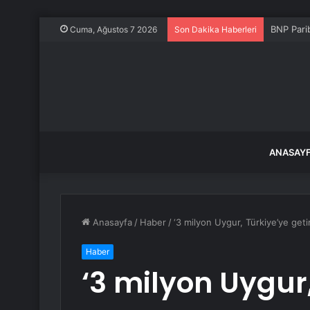
BNP Pari
Cuma, Ağustos 7 2026
Son Dakika Haberleri
ANASAY
Anasayfa
/
Haber
/
‘3 milyon Uygur, Türkiye’ye getir
Haber
‘3 milyon Uygur