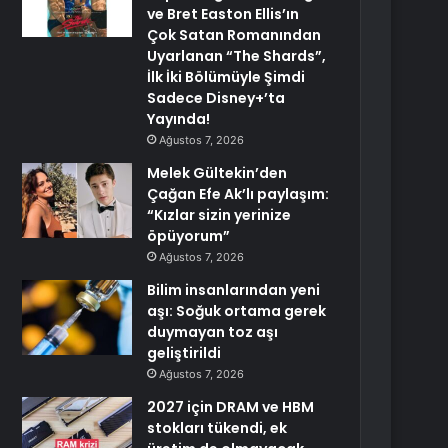
ve Bret Easton Ellis’ın
Çok Satan Romanından
Uyarlanan “The Shards”,
İlk İki Bölümüyle Şimdi
Sadece Disney+’ta
Yayında!
Ağustos 7, 2026
Melek Gültekin’den
Çağan Efe Ak’lı paylaşım:
“Kızlar sizin yerinize
öpüyorum”
Ağustos 7, 2026
Bilim insanlarından yeni
aşı: Soğuk ortama gerek
duymayan toz aşı
geliştirildi
Ağustos 7, 2026
2027 için DRAM ve HBM
stokları tükendi, ek