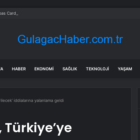
bas Cardif Türkiye’nin İç Denetim Direktörü Mustafa Güneş oldu
FA
HABER
EKONOMI
SAĞLIK
TEKNOLOJI
YAŞAM
ilecek’ iddialarına yalanlama geldi
, Türkiye’ye