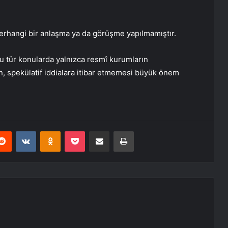
 herhangi bir anlaşma ya da görüşme yapılmamıştır.
u tür konularda yalnızca resmî kurumların
n, spekülatif iddialara itibar etmemesi büyük önem
erest
Reddit
VKontakte
Odnoklassniki
Pocket
E-Posta ile paylaş
Yazdır