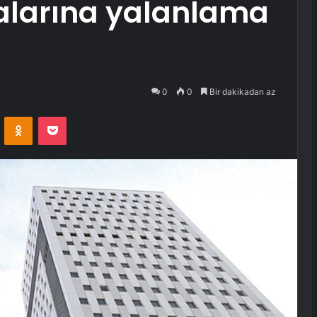
dialarına yalanlama
0
0
Bir dakikadan az
VKontakte
Odnoklassniki
Pocket