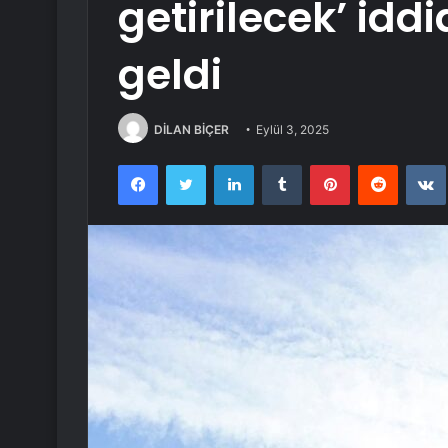
getirilecek’ id
geldi
DİLAN BİÇER
Eylül 3, 2025
Facebook
Twitter
LinkedIn
Tumblr
Pinterest
Reddit