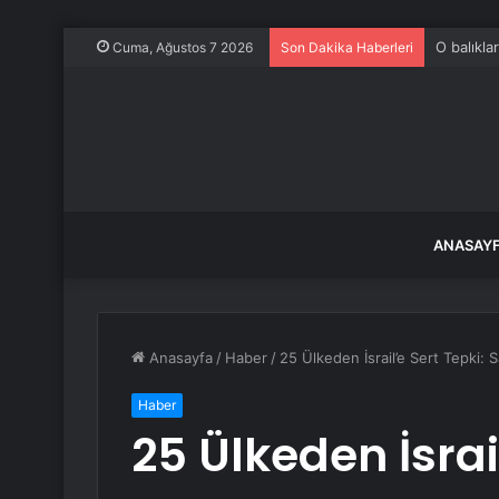
O balıkla
Cuma, Ağustos 7 2026
Son Dakika Haberleri
ANASAY
Anasayfa
/
Haber
/
25 Ülkeden İsrail’e Sert Tepki:
Haber
25 Ülkeden İsrai