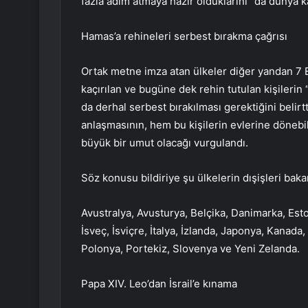
fazla adım atmaya hazır olduklarını” da dünya
Hamas’a rehineleri serbest bırakma çağrısı
Ortak metne imza atan ülkeler diğer yandan 7 E
kaçırılan ve bugüne dek rehin tutulan kişilerin
da derhal serbest bırakılması gerektiğini belir
anlaşmasının, hem bu kişilerin evlerine dönebi
büyük bir umut olacağı vurgulandı.
Söz konusu bildiriye şu ülkelerin dışişleri bakan
Avustralya, Avusturya, Belçika, Danimarka, Eston
İsveç, İsviçre, İtalya, İzlanda, Japonya, Kanad
Polonya, Portekiz, Slovenya ve Yeni Zelanda.
Papa XIV. Leo’dan İsrail’e kınama