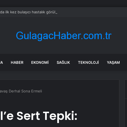
rda ilk kez bulaşıcı hastalık görüldü: Uzmanlar ‘tüketmeyin’ çağrısı yaptı
FA
HABER
EKONOMI
SAĞLIK
TEKNOLOJI
YAŞAM
 Savaş Derhal Sona Ermeli
l’e Sert Tepki: