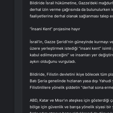
Bildiride İsrail hükümetine, Gazze’deki mağdurl
derhal izin verme çağrısında da bulunulurken i
faaliyetlerine derhal olanak sağlanması talep ed
“İnsani Kent” projesine hayır
İsrail’in, Gazze Şeridi’nin güneyinde kurmayı 
üzere yerleştirmek istediği “insani kent” isimli
kabul edilmeyeceğini” ve insanları yer değişt
aykırı olduğunu vurguladı.
Bildiride, Filistin devletini ikiye bölecek tüm 
Batı Şeria genelinde hızlanan yasa dışı Yahudi 
Filistinlilere yönelik şiddetin “derhal sona ermes
ABD, Katar ve Mısır’ın ateşkes için gösterdiği çab
bölge için güvenlik ve barışa yönelik siyasi bir