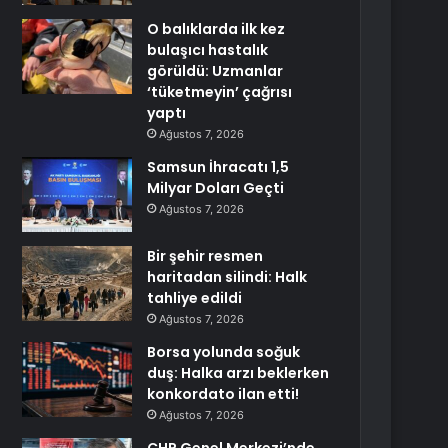
O balıklarda ilk kez
bulaşıcı hastalık
görüldü: Uzmanlar
‘tüketmeyin’ çağrısı
yaptı
Ağustos 7, 2026
Samsun İhracatı 1,5
Milyar Doları Geçti
Ağustos 7, 2026
Bir şehir resmen
haritadan silindi: Halk
tahliye edildi
Ağustos 7, 2026
Borsa yolunda soğuk
duş: Halka arzı beklerken
konkordato ilan etti!
Ağustos 7, 2026