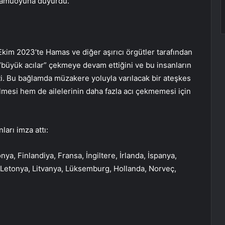
 kamuoyuna duyurdu.
kim 2023’te Hamas ve diğer aşırıcı örgütler tarafından
 “büyük acılar” çekmeye devam ettiğini ve bu insanların
tti. Bu bağlamda müzakere yoluyla varılacak bir ateşkes
lmesi hem de ailelerinin daha fazla acı çekmemesi için
ları imza attı:
ya, Finlandiya, Fransa, İngiltere, İrlanda, İspanya,
a, Letonya, Litvanya, Lüksemburg, Hollanda, Norveç,