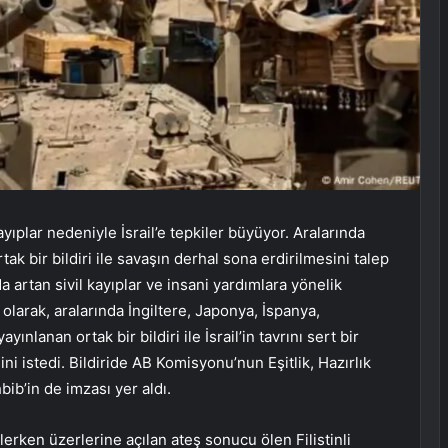
yıplar nedeniyle İsrail’e tepkiler büyüyor. Aralarında
ak bir bildiri ile savaşın derhal sona erdirilmesini talep
a artan sivil kayıplar ve insani yardımlara yönelik
 olarak, aralarında İngiltere, Japonya, İspanya,
ınlanan ortak bir bildiri ile İsrail’in tavrını sert bir
ini istedi. Bildiride AB Komisyonu’nun Eşitlik, Hazırlık
b’in de imzası yer aldı.
erken üzerlerine açılan ateş sonucu ölen Filistinli