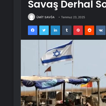
Savaş Derhal S
ÜMİT SAVĞA
Temmuz 23, 2025
Facebook
Twitter
LinkedIn
Tumblr
Pinterest
Reddit