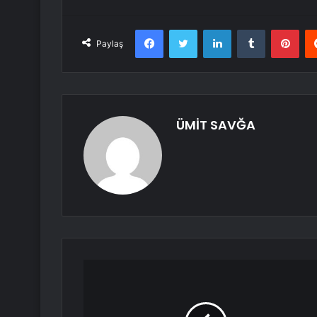
Facebook
Twitter
LinkedIn
Tumblr
Pint
Paylaş
ÜMİT SAVĞA