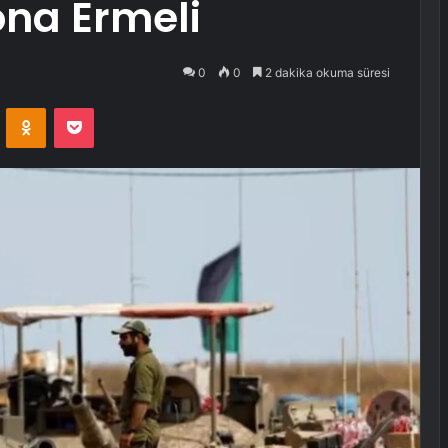
ona Ermeli
0
0
2 dakika okuma süresi
VKontakte
Odnoklassniki
Pocket