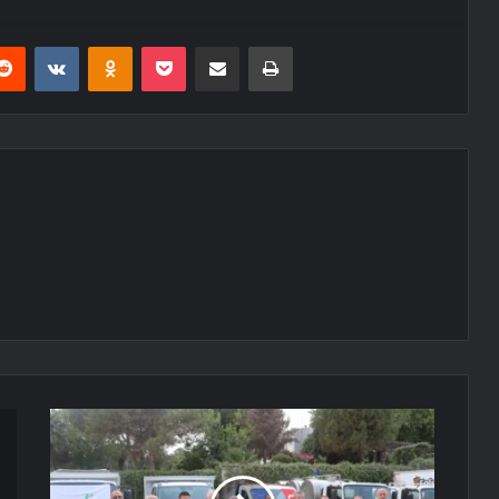
erest
Reddit
VKontakte
Odnoklassniki
Pocket
E-Posta ile paylaş
Yazdır