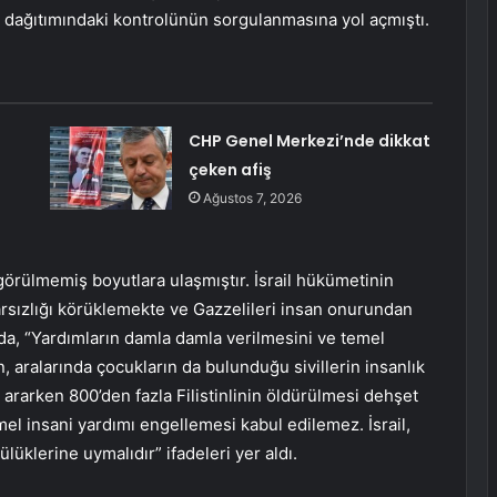
rdım dağıtımındaki kontrolünün sorgulanmasına yol açmıştı.
CHP Genel Merkezi’nde dikkat
çeken afiş
Ağustos 7, 2026
 görülmemiş boyutlara ulaşmıştır. İsrail hükümetinin
krarsızlığı körüklemekte ve Gazzelileri insan onurundan
a, “Yardımların damla damla verilmesini ve temel
, aralarında çocukların da bulunduğu sivillerin insanlık
 ararken 800’den fazla Filistinlinin öldürülmesi dehşet
emel insani yardımı engellemesi kabul edilemez. İsrail,
üklerine uymalıdır” ifadeleri yer aldı.